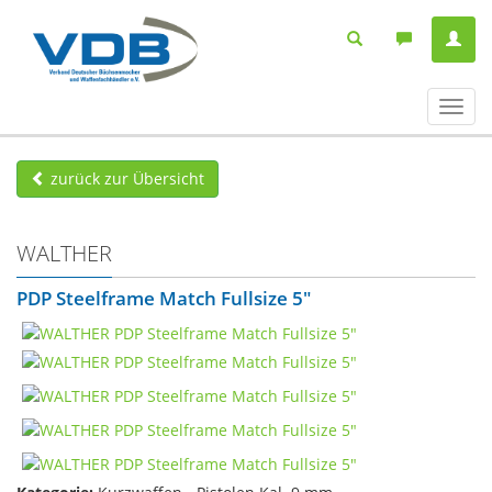
Navig
ein-/
zurück zur Übersicht
WALTHER
PDP Steelframe Match Fullsize 5"