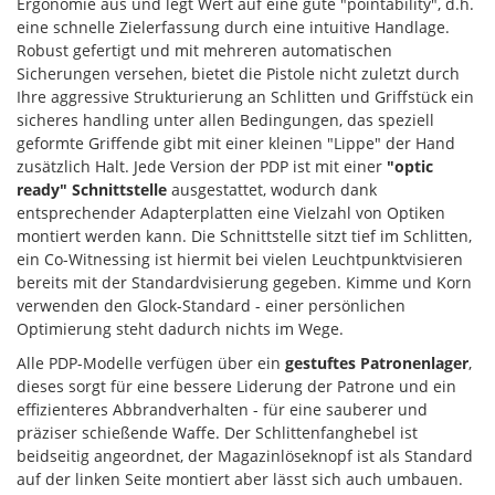
Ergonomie aus und legt Wert auf eine gute "pointability", d.h.
eine schnelle Zielerfassung durch eine intuitive Handlage.
Robust gefertigt und mit mehreren automatischen
Sicherungen versehen, bietet die Pistole nicht zuletzt durch
Ihre aggressive Strukturierung an Schlitten und Griffstück ein
sicheres handling unter allen Bedingungen, das speziell
geformte Griffende gibt mit einer kleinen "Lippe" der Hand
zusätzlich Halt. Jede Version der PDP ist mit einer
"optic
ready" Schnittstelle
ausgestattet, wodurch dank
entsprechender Adapterplatten eine Vielzahl von Optiken
montiert werden kann. Die Schnittstelle sitzt tief im Schlitten,
ein Co-Witnessing ist hiermit bei vielen Leuchtpunktvisieren
bereits mit der Standardvisierung gegeben. Kimme und Korn
verwenden den Glock-Standard - einer persönlichen
Optimierung steht dadurch nichts im Wege.
Alle PDP-Modelle verfügen über ein
gestuftes Patronenlager
,
dieses sorgt für eine bessere Liderung der Patrone und ein
effizienteres Abbrandverhalten - für eine sauberer und
präziser schießende Waffe. Der Schlittenfanghebel ist
beidseitig angeordnet, der Magazinlöseknopf ist als Standard
auf der linken Seite montiert aber lässt sich auch umbauen.