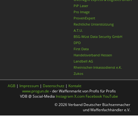
PiP Laser
Pro Image
ProvenExpert
Rechtliche Unterstützung
A.T.U.
BSG-Wüst Data Security GmbH
DPD
First Data
Handelsverband Hessen
Landbell AG
Rheinischer-Inkassodienst e.K.
Zukos
AGB
|
Impressum
|
Datenschutz
|
Kontakt
www.progun.de
- der Waffenmarkt von Profis für Profis
VDB @ Social-Media
Instagram
X.com
Facebook
YouTube
© 2026 Verband Deutscher Büchsenmacher
und Waffenfachhändler e.V.
Nach oben