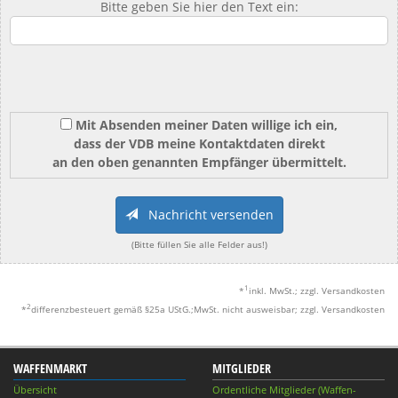
Bitte geben Sie hier den Text ein:
Mit Absenden meiner Daten willige ich ein,
dass der VDB meine Kontaktdaten direkt
an den oben genannten Empfänger übermittelt.
Nachricht versenden
(Bitte füllen Sie alle Felder aus!)
1
*
inkl. MwSt.; zzgl. Versandkosten
2
*
differenzbesteuert gemäß §25a UStG.;MwSt. nicht ausweisbar; zzgl. Versandkosten
WAFFENMARKT
MITGLIEDER
Übersicht
Ordentliche Mitglieder (Waffen-