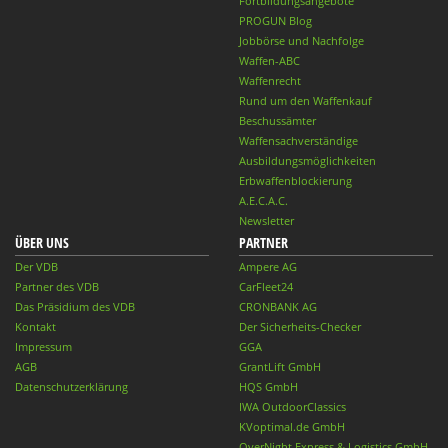
Fortbildungsangebote
PROGUN Blog
Jobbörse und Nachfolge
Waffen-ABC
Waffenrecht
Rund um den Waffenkauf
Beschussämter
Waffensachverständige
Ausbildungsmöglichkeiten
Erbwaffenblockierung
A.E.C.A.C.
Newsletter
ÜBER UNS
PARTNER
Der VDB
Ampere AG
Partner des VDB
CarFleet24
Das Präsidium des VDB
CRONBANK AG
Kontakt
Der Sicherheits-Checker
Impressum
GGA
AGB
GrantLift GmbH
Datenschutzerklärung
HQS GmbH
IWA OutdoorClassics
KVoptimal.de GmbH
OverNight Express & Logistics GmbH