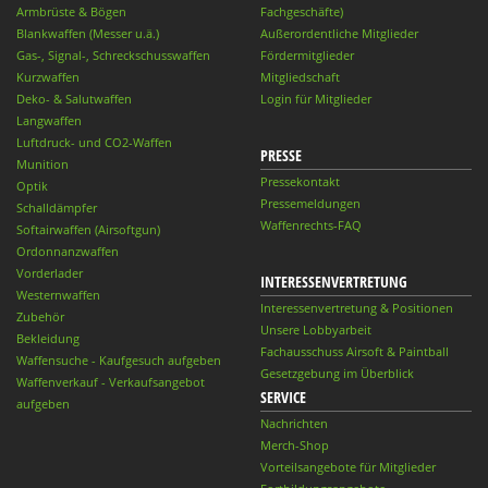
Armbrüste & Bögen
Fachgeschäfte)
Blankwaffen (Messer u.ä.)
Außerordentliche Mitglieder
Gas-, Signal-, Schreckschusswaffen
Fördermitglieder
Kurzwaffen
Mitgliedschaft
Deko- & Salutwaffen
Login für Mitglieder
Langwaffen
Luftdruck- und CO2-Waffen
PRESSE
Munition
Pressekontakt
Optik
Pressemeldungen
Schalldämpfer
Waffenrechts-FAQ
Softairwaffen (Airsoftgun)
Ordonnanzwaffen
Vorderlader
INTERESSENVERTRETUNG
Westernwaffen
Interessenvertretung & Positionen
Zubehör
Unsere Lobbyarbeit
Bekleidung
Fachausschuss Airsoft & Paintball
Waffensuche - Kaufgesuch aufgeben
Gesetzgebung im Überblick
Waffenverkauf - Verkaufsangebot
SERVICE
aufgeben
Nachrichten
Merch-Shop
Vorteilsangebote für Mitglieder