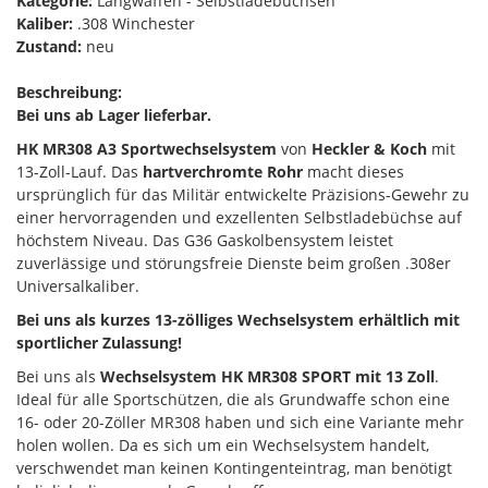
Kategorie:
Langwaffen - Selbstladebüchsen
Kaliber:
.308 Winchester
Zustand:
neu
Beschreibung:
Bei uns ab Lager lieferbar.
HK MR308 A3 Sportwechselsystem
von
Heckler & Koch
mit
13-Zoll-Lauf. Das
hartverchromte Rohr
macht dieses
ursprünglich für das Militär entwickelte Präzisions-Gewehr zu
einer hervorragenden und exzellenten Selbstladebüchse auf
höchstem Niveau. Das G36 Gaskolbensystem leistet
zuverlässige und störungsfreie Dienste beim großen .308er
Universalkaliber.
Bei uns als kurzes 13-zölliges Wechselsystem erhältlich mit
sportlicher Zulassung!
Bei uns als
Wechselsystem HK MR308 SPORT mit 13 Zoll
.
Ideal für alle Sportschützen, die als Grundwaffe schon eine
16- oder 20-Zöller MR308 haben und sich eine Variante mehr
holen wollen. Da es sich um ein Wechselsystem handelt,
verschwendet man keinen Kontingenteintrag, man benötigt