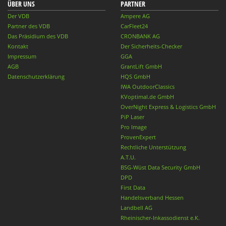
ÜBER UNS
PARTNER
Der VDB
Ampere AG
Partner des VDB
CarFleet24
Das Präsidium des VDB
CRONBANK AG
Kontakt
Der Sicherheits-Checker
Impressum
GGA
AGB
GrantLift GmbH
Datenschutzerklärung
HQS GmbH
IWA OutdoorClassics
KVoptimal.de GmbH
OverNight Express & Logistics GmbH
PiP Laser
Pro Image
ProvenExpert
Rechtliche Unterstützung
A.T.U.
BSG-Wüst Data Security GmbH
DPD
First Data
Handelsverband Hessen
Landbell AG
Rheinischer-Inkassodienst e.K.