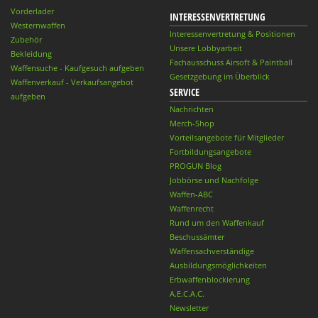
Vorderlader
INTERESSENVERTRETUNG
Westernwaffen
Interessenvertretung & Positionen
Zubehör
Unsere Lobbyarbeit
Bekleidung
Fachausschuss Airsoft & Paintball
Waffensuche - Kaufgesuch aufgeben
Gesetzgebung im Überblick
Waffenverkauf - Verkaufsangebot
SERVICE
aufgeben
Nachrichten
Merch-Shop
Vorteilsangebote für Mitglieder
Fortbildungsangebote
PROGUN Blog
Jobbörse und Nachfolge
Waffen-ABC
Waffenrecht
Rund um den Waffenkauf
Beschussämter
Waffensachverständige
Ausbildungsmöglichkeiten
Erbwaffenblockierung
A.E.C.A.C.
Newsletter