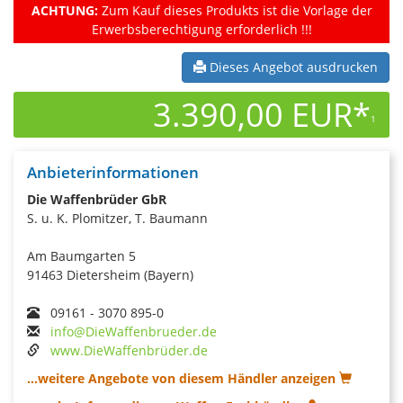
ACHTUNG:
Zum Kauf dieses Produkts ist die Vorlage der
Erwerbsberechtigung erforderlich !!!
Dieses Angebot ausdrucken
3.390,00 EUR*
1
Anbieterinformationen
Die Waffenbrüder GbR
S. u. K. Plomitzer, T. Baumann
Am Baumgarten 5
91463 Dietersheim (Bayern)
09161 - 3070 895-0
info@DieWaffenbrueder.de
www.DieWaffenbrüder.de
...weitere Angebote von diesem Händler anzeigen