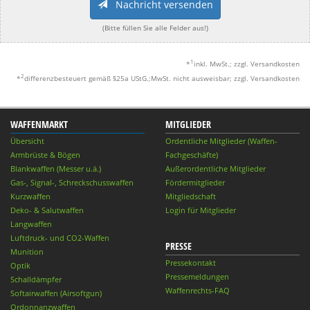
Nachricht versenden
(Bitte füllen Sie alle Felder aus!)
1
*
inkl. MwSt.; zzgl. Versandkosten
2
*
differenzbesteuert gemäß §25a UStG.;MwSt. nicht ausweisbar; zzgl. Versandkosten
WAFFENMARKT
MITGLIEDER
Übersicht
Ordentliche Mitglieder (Waffen-
Armbrüste & Bögen
Fachgeschäfte)
Blankwaffen (Messer u.ä.)
Außerordentliche Mitglieder
Gas-, Signal-, Schreckschusswaffen
Fördermitglieder
Kurzwaffen
Mitgliedschaft
Deko- & Salutwaffen
Login für Mitglieder
Langwaffen
Luftdruck- und CO2-Waffen
PRESSE
Munition
Pressekontakt
Optik
Pressemeldungen
Schalldämpfer
Waffenrechts-FAQ
Softairwaffen (Airsoftgun)
Ordonnanzwaffen