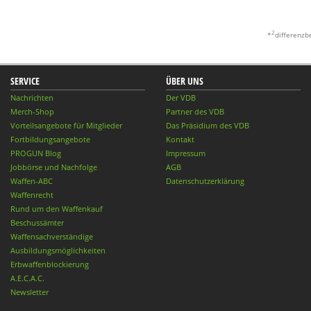
2
*
differenzb
SERVICE
ÜBER UNS
Nachrichten
Der VDB
Merch-Shop
Partner des VDB
Vorteilsangebote für Mitglieder
Das Präsidium des VDB
Fortbildungsangebote
Kontakt
PROGUN Blog
Impressum
Jobbörse und Nachfolge
AGB
Waffen-ABC
Datenschutzerklärung
Waffenrecht
Rund um den Waffenkauf
Beschussämter
Waffensachverständige
Ausbildungsmöglichkeiten
Erbwaffenblockierung
A.E.C.A.C.
Newsletter