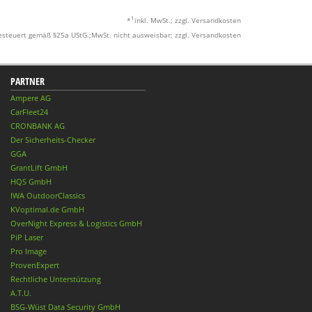
1
*
inkl. MwSt.; zzgl. Versandkosten
esteuert gemäß §25a UStG.;MwSt. nicht ausweisbar; zzgl. Versandkosten
PARTNER
Ampere AG
CarFleet24
CRONBANK AG
Der Sicherheits-Checker
GGA
GrantLift GmbH
HQS GmbH
IWA OutdoorClassics
KVoptimal.de GmbH
OverNight Express & Logistics GmbH
PiP Laser
Pro Image
ProvenExpert
Rechtliche Unterstützung
A.T.U.
BSG-Wüst Data Security GmbH