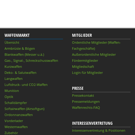
WAFFENMARKT
MITGLIEDER
Übersicht
Ordentliche Mitglieder (Waffen-
Armbrüste & Bögen
Fachgeschäfte)
Blankwaffen (Messer u.ä.)
Außerordentliche Mitglieder
Gas-, Signal-, Schreckschusswaffen
Fördermitglieder
Kurzwaffen
Mitgliedschaft
Deko- & Salutwaffen
Login für Mitglieder
Langwaffen
Luftdruck- und CO2-Waffen
PRESSE
Munition
Pressekontakt
Optik
Pressemeldungen
Schalldämpfer
Waffenrechts-FAQ
Softairwaffen (Airsoftgun)
Ordonnanzwaffen
Vorderlader
INTERESSENVERTRETUNG
Westernwaffen
Interessenvertretung & Positionen
Zubehör