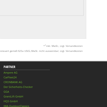
1
*
inkl. MwSt.; zzgl. Versandkosten
esteuert gemäß §25a UStG.;MwSt. nicht ausweisbar; zzgl. Versandkosten
PARTNER
Ampere AG
CarFleet24
CRONBANK AG
Der Sicherheits-Checker
GGA
GrantLift GmbH
HQS GmbH
IWA OutdoorClassics