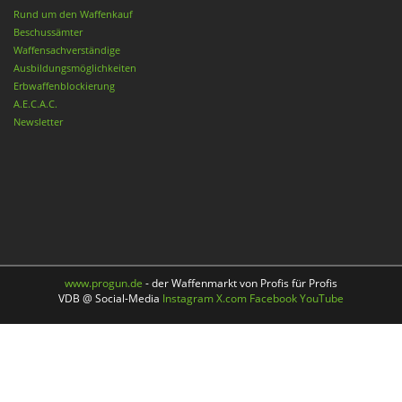
Rund um den Waffenkauf
Beschussämter
Waffensachverständige
Ausbildungsmöglichkeiten
Erbwaffenblockierung
A.E.C.A.C.
Newsletter
www.progun.de
- der Waffenmarkt von Profis für Profis
VDB @ Social-Media
Instagram
X.com
Facebook
YouTube