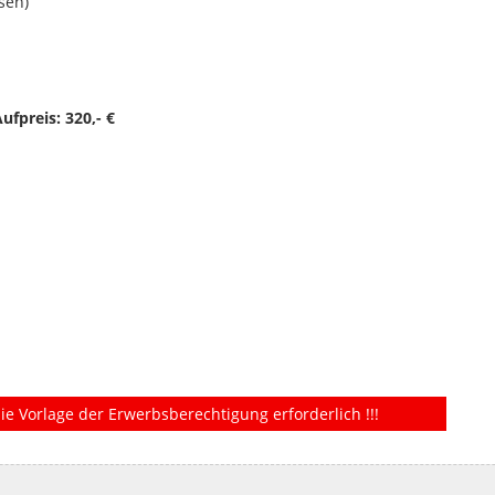
sen)
ufpreis: 320,- €
ie Vorlage der Erwerbsberechtigung erforderlich !!!