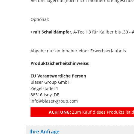
Bei uns lagernd! (noch nicht montiert & eingeschos
Optional:
• mit Schalldämpfer
, A-Tec H3 für Kaliber bis .30 -
A
Abgabe nur an Inhaber einer Erwerbserlaubnis
Produktsicherheitshinweise:
EU Verantwortliche Person
Blaser Group GmbH
Ziegelstadel 1
88316 Isny, DE
info@blaser-group.com
ACHTUNG:
Zum Kauf dieses Produkts ist d
Ihre Anfrage