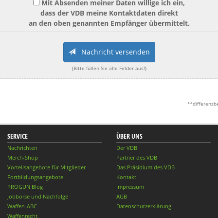
Mit Absenden meiner Daten willige ich ein,
dass der VDB meine Kontaktdaten direkt
an den oben genannten Empfänger übermittelt.
Nachricht versenden
(Bitte füllen Sie alle Felder aus!)
2
*
differenzb
SERVICE
ÜBER UNS
Nachrichten
Der VDB
Merch-Shop
Partner des VDB
Vorteilsangebote für Mitglieder
Das Präsidium des VDB
Fortbildungsangebote
Kontakt
PROGUN Blog
Impressum
Jobbörse und Nachfolge
AGB
Waffen-ABC
Datenschutzerklärung
Waffenrecht