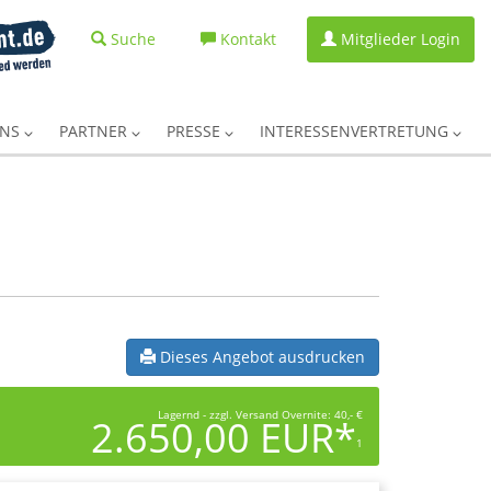
Suche
Kontakt
Mitglieder Login
UNS
PARTNER
PRESSE
INTERESSENVERTRETUNG
Dieses Angebot ausdrucken
Lagernd - zzgl. Versand Overnite: 40,- €
2.650,00 EUR*
1