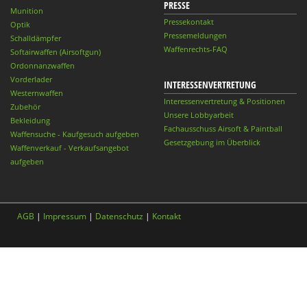
PRESSE
Munition
Pressekontakt
Optik
Pressemeldungen
Schalldämpfer
Waffenrechts-FAQ
Softairwaffen (Airsoftgun)
Ordonnanzwaffen
Vorderlader
INTERESSENVERTRETUNG
Westernwaffen
Interessenvertretung & Positionen
Zubehör
Unsere Lobbyarbeit
Bekleidung
Fachausschuss Airsoft & Paintball
Waffensuche - Kaufgesuch aufgeben
Gesetzgebung im Überblick
Waffenverkauf - Verkaufsangebot
aufgeben
AGB
|
Impressum
|
Datenschutz
|
Kontakt