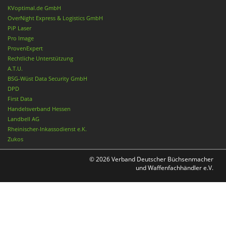
KVoptimal.de GmbH
OverNight Express & Logistics GmbH
PiP Laser
Pro Image
ProvenExpert
Rechtliche Unterstützung
A.T.U.
BSG-Wüst Data Security GmbH
DPD
First Data
Handelsverband Hessen
Landbell AG
Rheinischer-Inkassodienst e.K.
Zukos
© 2026 Verband Deutscher Büchsenmacher
und Waffenfachhändler e.V.
Nach oben