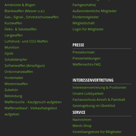
Armbrüste & Bögen
Fachgeschäfte)
Blankwaffen (Messer u.ä.)
Außerordentliche Mitglieder
Gas-, Signal-, Schreckschusswaffen
Fördermitglieder
Kurzwaffen
Mitgliedschaft
Deko- & Salutwaffen
Login für Mitglieder
Langwaffen
Luftdruck- und CO2-Waffen
PRESSE
Munition
Pressekontakt
Optik
Pressemeldungen
Schalldämpfer
Waffenrechts-FAQ
Softairwaffen (Airsoftgun)
Ordonnanzwaffen
Vorderlader
INTERESSENVERTRETUNG
Westernwaffen
Interessenvertretung & Positionen
Zubehör
Unsere Lobbyarbeit
Bekleidung
Fachausschuss Airsoft & Paintball
Waffensuche - Kaufgesuch aufgeben
Gesetzgebung im Überblick
Waffenverkauf - Verkaufsangebot
SERVICE
aufgeben
Nachrichten
Merch-Shop
Vorteilsangebote für Mitglieder