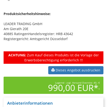
Produktsicherheitshinweise:
LEADER TRADING GmbH
Am Gierath 20E
40885 RatingenHandelsregister: HRB 43642
Registergericht: Amtsgericht Düsseldorf
ACHTUNG:
Zum Kauf dieses Produkts ist die Vorlage der
Erwerbsberechtigung erforderlich !!!
Dieses Angebot ausdrucken
Lagernd - zzgl. Versand Overnite: 40,- €
990,00 EUR*
1
Anbieterinformationen