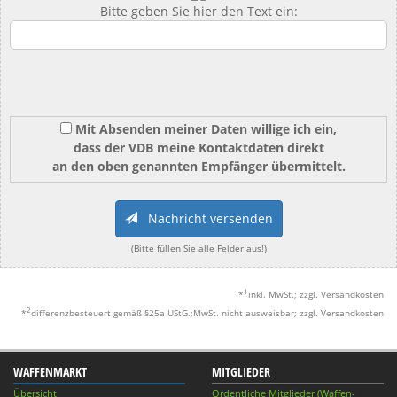
Bitte geben Sie hier den Text ein:
Mit Absenden meiner Daten willige ich ein,
dass der VDB meine Kontaktdaten direkt
an den oben genannten Empfänger übermittelt.
Nachricht versenden
(Bitte füllen Sie alle Felder aus!)
1
*
inkl. MwSt.; zzgl. Versandkosten
2
*
differenzbesteuert gemäß §25a UStG.;MwSt. nicht ausweisbar; zzgl. Versandkosten
WAFFENMARKT
MITGLIEDER
Übersicht
Ordentliche Mitglieder (Waffen-