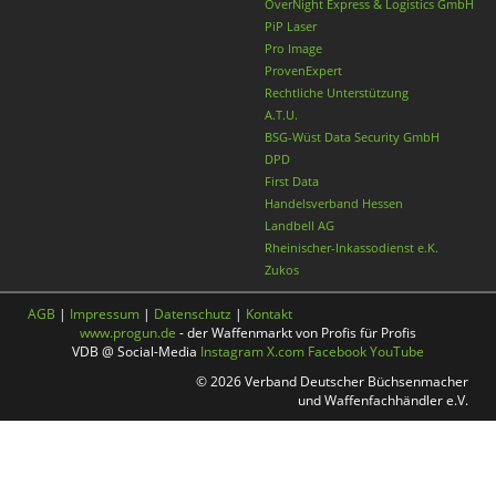
OverNight Express & Logistics GmbH
PiP Laser
Pro Image
ProvenExpert
Rechtliche Unterstützung
A.T.U.
BSG-Wüst Data Security GmbH
DPD
First Data
Handelsverband Hessen
Landbell AG
Rheinischer-Inkassodienst e.K.
Zukos
AGB
|
Impressum
|
Datenschutz
|
Kontakt
www.progun.de
- der Waffenmarkt von Profis für Profis
VDB @ Social-Media
Instagram
X.com
Facebook
YouTube
© 2026 Verband Deutscher Büchsenmacher
und Waffenfachhändler e.V.