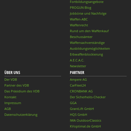
Fortbildungsangebote
PROGUN Blog
Jobbörse und Nachfolge
Waffen-ABC
Waffenrecht
Rund um den Waffenkauf
Beschussämter
Waffensachverständige
Ausbildungsmöglichkeiten
Erbwaffenblockierung
A.E.C.A.C.
Newsletter
ÜBER UNS
PARTNER
Der VDB
Ampere AG
Partner des VDB
CarFleet24
Das Präsidium des VDB
CRONBANK AG
Kontakt
Der Sicherheits-Checker
Impressum
GGA
AGB
GrantLift GmbH
Datenschutzerklärung
HQS GmbH
IWA OutdoorClassics
KVoptimal.de GmbH