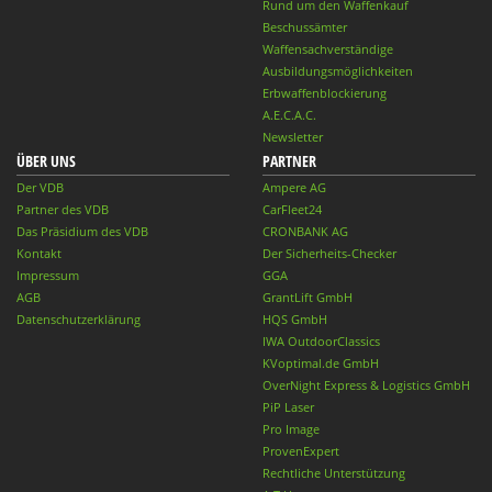
Rund um den Waffenkauf
Beschussämter
Waffensachverständige
Ausbildungsmöglichkeiten
Erbwaffenblockierung
A.E.C.A.C.
Newsletter
ÜBER UNS
PARTNER
Der VDB
Ampere AG
Partner des VDB
CarFleet24
Das Präsidium des VDB
CRONBANK AG
Kontakt
Der Sicherheits-Checker
Impressum
GGA
AGB
GrantLift GmbH
Datenschutzerklärung
HQS GmbH
IWA OutdoorClassics
KVoptimal.de GmbH
OverNight Express & Logistics GmbH
PiP Laser
Pro Image
ProvenExpert
Rechtliche Unterstützung