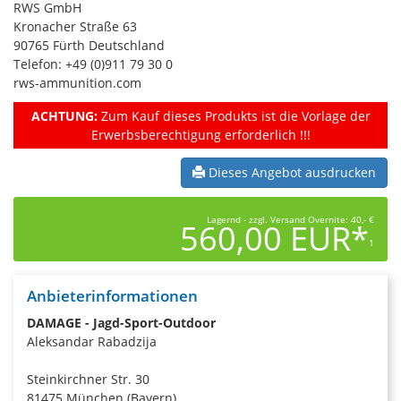
RWS GmbH
Kronacher Straße 63
90765 Fürth Deutschland
Telefon: +49 (0)911 79 30 0
rws-ammunition.com
ACHTUNG:
Zum Kauf dieses Produkts ist die Vorlage der
Erwerbsberechtigung erforderlich !!!
Dieses Angebot ausdrucken
Lagernd - zzgl. Versand Overnite: 40,- €
560,00 EUR*
1
Anbieterinformationen
DAMAGE - Jagd-Sport-Outdoor
Aleksandar Rabadzija
Steinkirchner Str. 30
81475 München (Bayern)