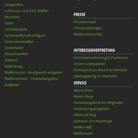
Langwaffen
Luftdruck- und CO2-Waffen
PRESSE
Munition
Pressekontakt
Optik
Pressemeldungen
Schalldämpfer
Waffenrechts-FAQ
Softairwaffen (Airsoftgun)
Ordonnanzwaffen
Vorderlader
INTERESSENVERTRETUNG
Westernwaffen
Interessenvertretung & Positionen
Zubehör
Unsere Lobbyarbeit
Bekleidung
Fachausschuss Airsoft & Paintball
Waffensuche - Kaufgesuch aufgeben
Gesetzgebung im Überblick
Waffenverkauf - Verkaufsangebot
SERVICE
aufgeben
Nachrichten
Merch-Shop
Vorteilsangebote für Mitglieder
Fortbildungsangebote
PROGUN Blog
Jobbörse und Nachfolge
Waffen-ABC
Waffenrecht