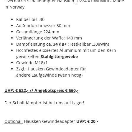
Overbarrel Schalldämpfer Hausken JD224 XTRM MKII - Made
in Norway
Kaliber bis .30
Außendurchmesser 50 mm
Gesamtlänge 224 mm
Verlängerung der Waffe: 140 mm
Dämpfleistung
ca. 34 dB+
(Testkaliber .308Win)
Hochfestes eloxiertes Aluminium mit um den Kern
gewickelten
Stahlgittergewebe
Gewinde M18x1
Zzgl.: Hausken Gewindeadapter
für
andere
Laufgewinde (wenn nötig)
UVP: € 622,- // Angebotspreis € 560,-
Der Schalldämpfer ist bei uns auf Lager!
Optional:
Hausken Gewindeadapter
UVP: € 20,-