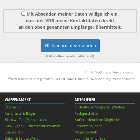
Mit Absenden meiner Daten willige ich ein,
dass der VDB meine Kontaktdaten direkt
an den oben genannten Empfänger übermittelt.
Nachricht versenden
(Bitte füllen Sie alle Felder aus!)
1
*
inkl. MwSt.; zzgl. Versandkosten
2
*
differenzbesteuert gemäß §25a UStG.;MwSt. nicht ausweisbar; zzgl. Versandkosten
WAFFENMARKT
MITGLIEDER
Übersicht
Ordentliche Mitglieder (Waffen-
Armbrüste & Bögen
Fachgeschäfte)
Blankwaffen (Messer u.ä.)
Außerordentliche Mitglieder
Gas-, Signal-, Schreckschusswaffen
Fördermitglieder
Kurzwaffen
Mitgliedschaft
Deko- & Salutwaffen
Login für Mitglieder