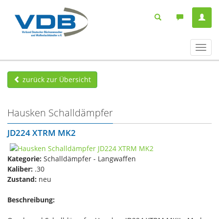
Navig
ein-/
zurück zur Übersicht
Hausken Schalldämpfer
JD224 XTRM MK2
Kategorie:
Schalldämpfer - Langwaffen
Kaliber:
.30
Zustand:
neu
Beschreibung: