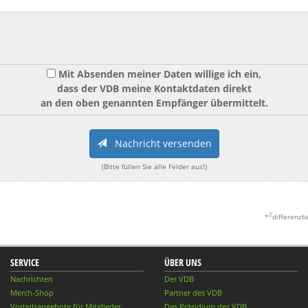
Mit Absenden meiner Daten willige ich ein,
dass der VDB meine Kontaktdaten direkt
an den oben genannten Empfänger übermittelt.
Nachricht versenden
(Bitte füllen Sie alle Felder aus!)
2
*
differenzb
SERVICE
ÜBER UNS
Nachrichten
Der VDB
Merch-Shop
Partner des VDB
Vorteilsangebote für Mitglieder
Das Präsidium des VDB