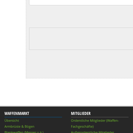
WAFFENMARKT
MITGLIEDER
Übersicht
Ordentliche Mitglieder (Waffen-
Armbrüste & Bögen
Fachgeschäfte)
Blankwaffen (Messer u.ä.)
Außerordentliche Mitglieder