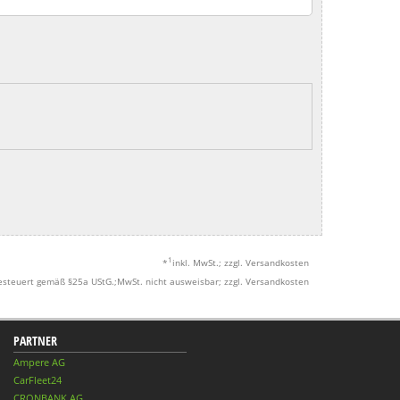
1
*
inkl. MwSt.; zzgl. Versandkosten
esteuert gemäß §25a UStG.;MwSt. nicht ausweisbar; zzgl. Versandkosten
PARTNER
Ampere AG
CarFleet24
CRONBANK AG