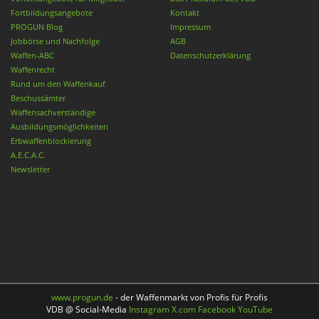
Fortbildungsangebote
Kontakt
PROGUN Blog
Impressum
Jobbörse und Nachfolge
AGB
Waffen-ABC
Datenschutzerklärung
Waffenrecht
Rund um den Waffenkauf
Beschussämter
Waffensachverständige
Ausbildungsmöglichkeiten
Erbwaffenblockierung
A.E.C.A.C.
Newsletter
www.progun.de
- der Waffenmarkt von Profis für Profis
VDB @ Social-Media
Instagram
X.com
Facebook
YouTube