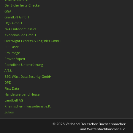
Der Sicherheits-Checker
GGA
GrantLift GmbH
HQS GmbH
IWA OutdoorClassics
KVoptimal.de GmbH
OverNight Express & Logistics GmbH
PiP Laser
Pro Image
ProvenExpert
Rechtliche Unterstützung
A.T.U.
BSG-Wüst Data Security GmbH
DPD
First Data
Handelsverband Hessen
Landbell AG
Rheinischer-Inkassodienst e.K.
Zukos
© 2026 Verband Deutscher Büchsenmacher
und Waffenfachhändler e.V.