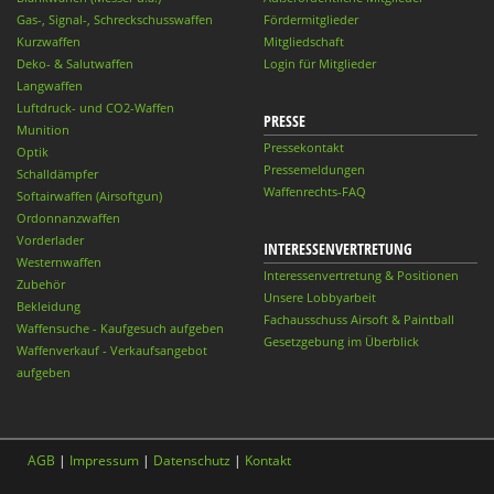
Gas-, Signal-, Schreckschusswaffen
Fördermitglieder
Kurzwaffen
Mitgliedschaft
Deko- & Salutwaffen
Login für Mitglieder
Langwaffen
Luftdruck- und CO2-Waffen
PRESSE
Munition
Pressekontakt
Optik
Pressemeldungen
Schalldämpfer
Waffenrechts-FAQ
Softairwaffen (Airsoftgun)
Ordonnanzwaffen
Vorderlader
INTERESSENVERTRETUNG
Westernwaffen
Interessenvertretung & Positionen
Zubehör
Unsere Lobbyarbeit
Bekleidung
Fachausschuss Airsoft & Paintball
Waffensuche - Kaufgesuch aufgeben
Gesetzgebung im Überblick
Waffenverkauf - Verkaufsangebot
aufgeben
AGB
|
Impressum
|
Datenschutz
|
Kontakt