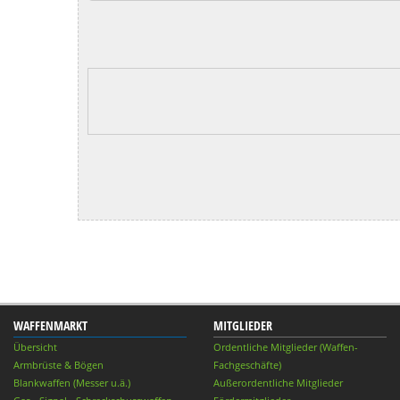
WAFFENMARKT
MITGLIEDER
Übersicht
Ordentliche Mitglieder (Waffen-
Armbrüste & Bögen
Fachgeschäfte)
Blankwaffen (Messer u.ä.)
Außerordentliche Mitglieder