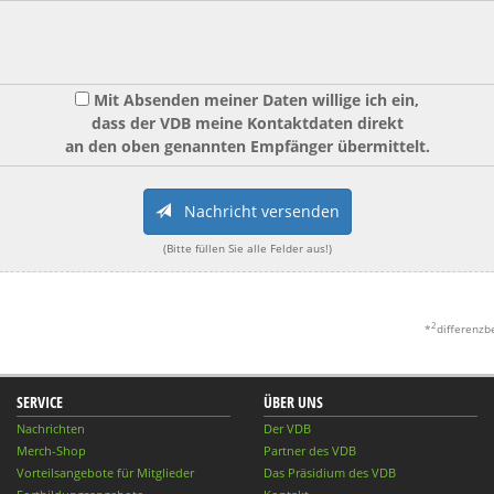
Mit Absenden meiner Daten willige ich ein,
dass der VDB meine Kontaktdaten direkt
an den oben genannten Empfänger übermittelt.
Nachricht versenden
(Bitte füllen Sie alle Felder aus!)
2
*
differenzb
SERVICE
ÜBER UNS
Nachrichten
Der VDB
Merch-Shop
Partner des VDB
Vorteilsangebote für Mitglieder
Das Präsidium des VDB