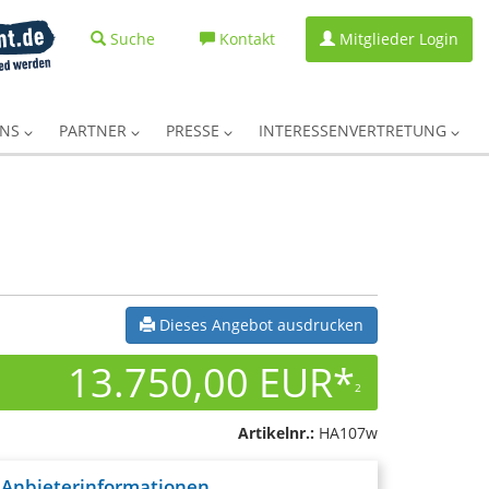
Suche
Kontakt
Mitglieder Login
UNS
PARTNER
PRESSE
INTERESSENVERTRETUNG
Dieses Angebot ausdrucken
13.750,00 EUR*
2
Artikelnr.:
HA107w
Anbieterinformationen