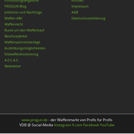
Fortbildungsangebote
Kontakt
PROGUN Blog
Impressum
Jobbörse und Nachfolge
AGB
Waffen-ABC
Datenschutzerklärung
Waffenrecht
Rund um den Waffenkauf
Beschussämter
Waffensachverständige
Ausbildungsmöglichkeiten
Erbwaffenblockierung
A.E.C.A.C.
Newsletter
www.progun.de
- der Waffenmarkt von Profis für Profis
VDB @ Social-Media
Instagram
X.com
Facebook
YouTube