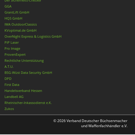
Der Sicherheits-Checker
GGA
GrantLift GmbH
HQS GmbH
IWA OutdoorClassics
KVoptimal.de GmbH
OverNight Express & Logistics GmbH
PiP Laser
Pro Image
ProvenExpert
Rechtliche Unterstützung
A.T.U.
BSG-Wüst Data Security GmbH
DPD
First Data
Handelsverband Hessen
Landbell AG
Rheinischer-Inkassodienst e.K.
Zukos
© 2026 Verband Deutscher Büchsenmacher
und Waffenfachhändler e.V.