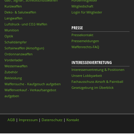
Gas-, Signal-, Schreckschusswaffen
Fördermitglieder
Kurzwaffen
Mitgliedschaft
Deko- & Salutwaffen
Login für Mitglieder
Langwaffen
Luftdruck- und CO2-Waffen
PRESSE
Munition
Pressekontakt
Optik
Pressemeldungen
Schalldämpfer
Waffenrechts-FAQ
Softairwaffen (Airsoftgun)
Ordonnanzwaffen
Vorderlader
INTERESSENVERTRETUNG
Westernwaffen
Interessenvertretung & Positionen
Zubehör
Unsere Lobbyarbeit
Bekleidung
Fachausschuss Airsoft & Paintball
Waffensuche - Kaufgesuch aufgeben
Gesetzgebung im Überblick
Waffenverkauf - Verkaufsangebot
aufgeben
AGB
|
Impressum
|
Datenschutz
|
Kontakt