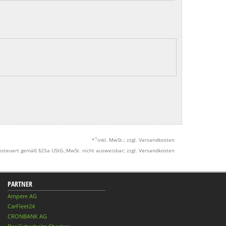
1
*
inkl. MwSt.; zzgl. Versandkosten
esteuert gemäß §25a UStG.;MwSt. nicht ausweisbar; zzgl. Versandkosten
PARTNER
Ampere AG
CarFleet24
CRONBANK AG