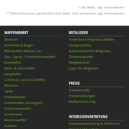
1
*
inkl. MwSt.; zzgl. Versandkosten
2
*
differenzbesteuert gemäß §25a UStG.;MwSt. nicht ausweisbar; zzgl. Versandkosten
WAFFENMARKT
MITGLIEDER
Übersicht
Ordentliche Mitglieder (Waffen-
Armbrüste & Bögen
Fachgeschäfte)
Blankwaffen (Messer u.ä.)
Außerordentliche Mitglieder
Gas-, Signal-, Schreckschusswaffen
Fördermitglieder
Kurzwaffen
Mitgliedschaft
Deko- & Salutwaffen
Login für Mitglieder
Langwaffen
Luftdruck- und CO2-Waffen
PRESSE
Munition
Pressekontakt
Optik
Pressemeldungen
Schalldämpfer
Waffenrechts-FAQ
Softairwaffen (Airsoftgun)
Ordonnanzwaffen
Vorderlader
INTERESSENVERTRETUNG
Westernwaffen
Interessenvertretung & Positionen
Zubehör