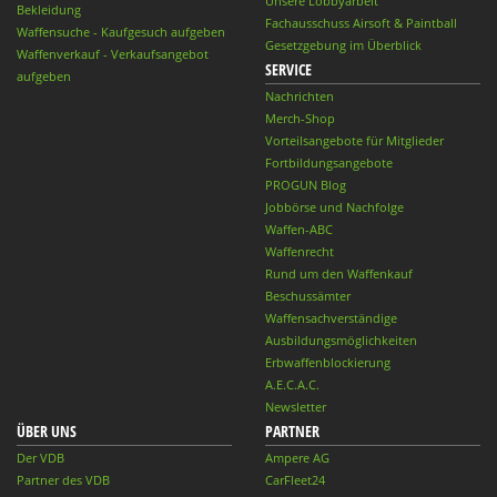
Unsere Lobbyarbeit
Bekleidung
Fachausschuss Airsoft & Paintball
Waffensuche - Kaufgesuch aufgeben
Gesetzgebung im Überblick
Waffenverkauf - Verkaufsangebot
SERVICE
aufgeben
Nachrichten
Merch-Shop
Vorteilsangebote für Mitglieder
Fortbildungsangebote
PROGUN Blog
Jobbörse und Nachfolge
Waffen-ABC
Waffenrecht
Rund um den Waffenkauf
Beschussämter
Waffensachverständige
Ausbildungsmöglichkeiten
Erbwaffenblockierung
A.E.C.A.C.
Newsletter
ÜBER UNS
PARTNER
Der VDB
Ampere AG
Partner des VDB
CarFleet24