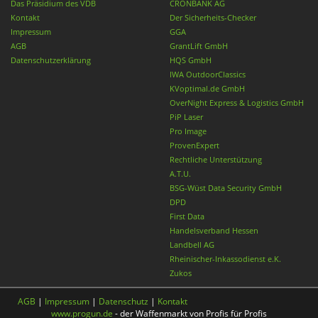
Das Präsidium des VDB
CRONBANK AG
Kontakt
Der Sicherheits-Checker
Impressum
GGA
AGB
GrantLift GmbH
Datenschutzerklärung
HQS GmbH
IWA OutdoorClassics
KVoptimal.de GmbH
OverNight Express & Logistics GmbH
PiP Laser
Pro Image
ProvenExpert
Rechtliche Unterstützung
A.T.U.
BSG-Wüst Data Security GmbH
DPD
First Data
Handelsverband Hessen
Landbell AG
Rheinischer-Inkassodienst e.K.
Zukos
AGB
|
Impressum
|
Datenschutz
|
Kontakt
www.progun.de
- der Waffenmarkt von Profis für Profis