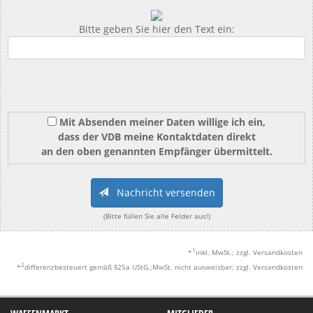
Bitte geben Sie hier den Text ein:
Mit Absenden meiner Daten willige ich ein,
dass der VDB meine Kontaktdaten direkt
an den oben genannten Empfänger übermittelt.
Nachricht versenden
(Bitte füllen Sie alle Felder aus!)
1
*
inkl. MwSt.; zzgl. Versandkosten
2
*
differenzbesteuert gemäß §25a UStG.;MwSt. nicht ausweisbar; zzgl. Versandkosten