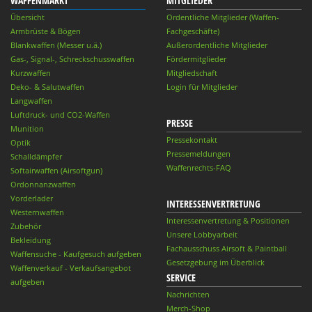
WAFFENMARKT
MITGLIEDER
Übersicht
Ordentliche Mitglieder (Waffen-
Armbrüste & Bögen
Fachgeschäfte)
Blankwaffen (Messer u.ä.)
Außerordentliche Mitglieder
Gas-, Signal-, Schreckschusswaffen
Fördermitglieder
Kurzwaffen
Mitgliedschaft
Deko- & Salutwaffen
Login für Mitglieder
Langwaffen
Luftdruck- und CO2-Waffen
PRESSE
Munition
Pressekontakt
Optik
Pressemeldungen
Schalldämpfer
Waffenrechts-FAQ
Softairwaffen (Airsoftgun)
Ordonnanzwaffen
Vorderlader
INTERESSENVERTRETUNG
Westernwaffen
Interessenvertretung & Positionen
Zubehör
Unsere Lobbyarbeit
Bekleidung
Fachausschuss Airsoft & Paintball
Waffensuche - Kaufgesuch aufgeben
Gesetzgebung im Überblick
Waffenverkauf - Verkaufsangebot
SERVICE
aufgeben
Nachrichten
Merch-Shop