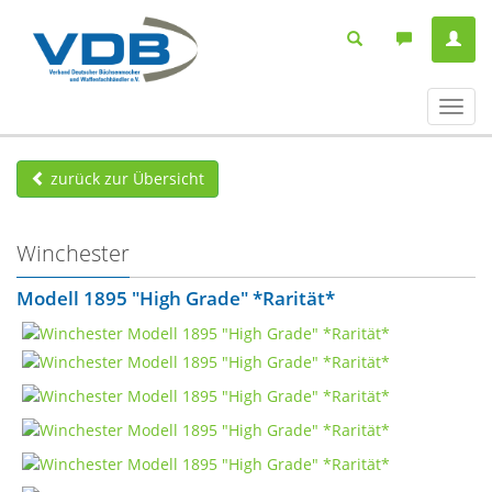
Navig
ein-/
zurück zur Übersicht
Winchester
Modell 1895 "High Grade" *Rarität*