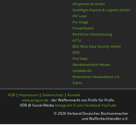
KVoptimal.de GmbH
OverNight Express & Logistics GmbH
PiP Laser
Pro Image
ProvenExpert
Rechtliche Unterstützung
A.T.U.
BSG-Wüst Data Security GmbH
DPD
First Data
Handelsverband Hessen
Landbell AG
Rheinischer-Inkassodienst e.K.
Zukos
AGB
|
Impressum
|
Datenschutz
|
Kontakt
www.progun.de
- der Waffenmarkt von Profis für Profis
VDB @ Social-Media
Instagram
X.com
Facebook
YouTube
© 2026 Verband Deutscher Büchsenmacher
und Waffenfachhändler e.V.