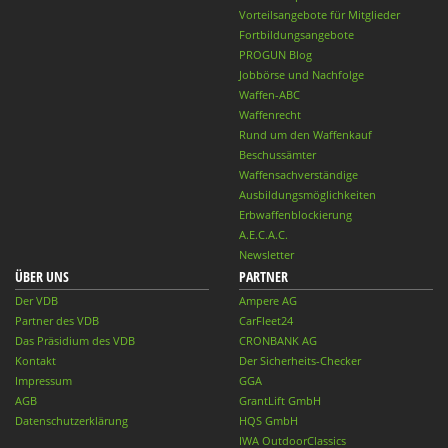
Vorteilsangebote für Mitglieder
Fortbildungsangebote
PROGUN Blog
Jobbörse und Nachfolge
Waffen-ABC
Waffenrecht
Rund um den Waffenkauf
Beschussämter
Waffensachverständige
Ausbildungsmöglichkeiten
Erbwaffenblockierung
A.E.C.A.C.
Newsletter
ÜBER UNS
PARTNER
Der VDB
Ampere AG
Partner des VDB
CarFleet24
Das Präsidium des VDB
CRONBANK AG
Kontakt
Der Sicherheits-Checker
Impressum
GGA
AGB
GrantLift GmbH
Datenschutzerklärung
HQS GmbH
IWA OutdoorClassics