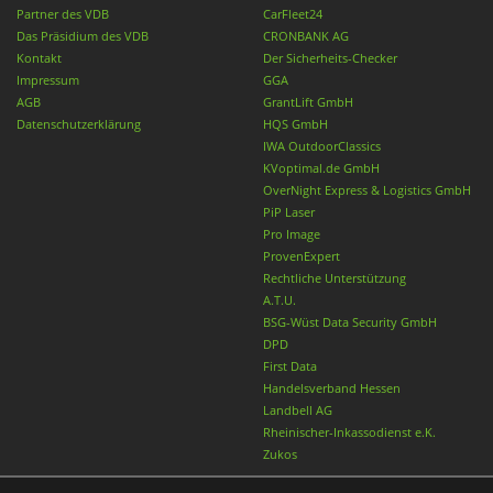
Partner des VDB
CarFleet24
Das Präsidium des VDB
CRONBANK AG
Kontakt
Der Sicherheits-Checker
Impressum
GGA
AGB
GrantLift GmbH
Datenschutzerklärung
HQS GmbH
IWA OutdoorClassics
KVoptimal.de GmbH
OverNight Express & Logistics GmbH
PiP Laser
Pro Image
ProvenExpert
Rechtliche Unterstützung
A.T.U.
BSG-Wüst Data Security GmbH
DPD
First Data
Handelsverband Hessen
Landbell AG
Rheinischer-Inkassodienst e.K.
Zukos