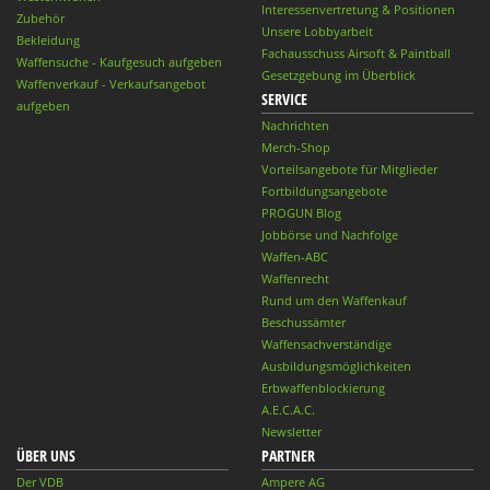
Interessenvertretung & Positionen
Zubehör
Unsere Lobbyarbeit
Bekleidung
Fachausschuss Airsoft & Paintball
Waffensuche - Kaufgesuch aufgeben
Gesetzgebung im Überblick
Waffenverkauf - Verkaufsangebot
SERVICE
aufgeben
Nachrichten
Merch-Shop
Vorteilsangebote für Mitglieder
Fortbildungsangebote
PROGUN Blog
Jobbörse und Nachfolge
Waffen-ABC
Waffenrecht
Rund um den Waffenkauf
Beschussämter
Waffensachverständige
Ausbildungsmöglichkeiten
Erbwaffenblockierung
A.E.C.A.C.
Newsletter
ÜBER UNS
PARTNER
Der VDB
Ampere AG