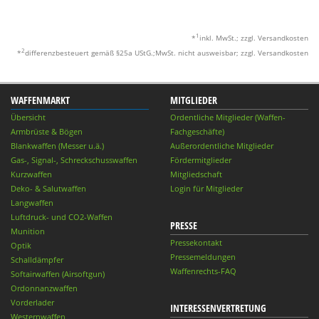
1
*
inkl. MwSt.; zzgl. Versandkosten
2
*
differenzbesteuert gemäß §25a UStG.;MwSt. nicht ausweisbar; zzgl. Versandkosten
WAFFENMARKT
MITGLIEDER
Übersicht
Ordentliche Mitglieder (Waffen-
Armbrüste & Bögen
Fachgeschäfte)
Blankwaffen (Messer u.ä.)
Außerordentliche Mitglieder
Gas-, Signal-, Schreckschusswaffen
Fördermitglieder
Kurzwaffen
Mitgliedschaft
Deko- & Salutwaffen
Login für Mitglieder
Langwaffen
Luftdruck- und CO2-Waffen
PRESSE
Munition
Pressekontakt
Optik
Pressemeldungen
Schalldämpfer
Waffenrechts-FAQ
Softairwaffen (Airsoftgun)
Ordonnanzwaffen
Vorderlader
INTERESSENVERTRETUNG
Westernwaffen