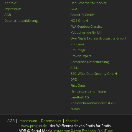
Kontakt
Der Sicherheits-Checker
Impressum
GGA
AGB
GrantLift GmbH
Datenschutzerklärung
HQS GmbH
IWA OutdoorClassics
KVoptimal.de GmbH
OverNight Express & Logistics GmbH
PiP Laser
Pro Image
ProvenExpert
Rechtliche Unterstützung
A.T.U.
BSG-Wüst Data Security GmbH
DPD
First Data
Handelsverband Hessen
Landbell AG
Rheinischer-Inkassodienst e.K.
Zukos
AGB
|
Impressum
|
Datenschutz
|
Kontakt
www.progun.de
- der Waffenmarkt von Profis für Profis
VDB @ Social-Media
Instagram
X.com
Facebook
YouTube