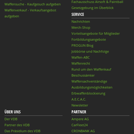
Fachausschuss Airsoft & Paintball
Waffensuche - Kaufgesuch aufgeben
Gesetzgebung im Überblick
Waffenverkauf - Verkaufsangebot
SERVICE
aufgeben
Nachrichten
Merch-Shop
Vorteilsangebote für Mitglieder
Fortbildungsangebote
PROGUN Blog
Jobbörse und Nachfolge
Waffen-ABC
Waffenrecht
Rund um den Waffenkauf
Beschussämter
Waffensachverständige
Ausbildungsmöglichkeiten
Erbwaffenblockierung
A.E.C.A.C.
Newsletter
ÜBER UNS
PARTNER
Der VDB
Ampere AG
Partner des VDB
CarFleet24
Das Präsidium des VDB
CRONBANK AG