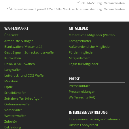
1
*
inkl. MwSt.; zzgl. Versandkosten
2
*
differenzbesteuert gemäß §25a UStG.;MwSt. nicht ausweisbar; zzgl. Versandkosten
WAFFENMARKT
MITGLIEDER
Übersicht
Ordentliche Mitglieder (Waffen-
Armbrüste & Bögen
Fachgeschäfte)
Blankwaffen (Messer u.ä.)
Außerordentliche Mitglieder
Gas-, Signal-, Schreckschusswaffen
Fördermitglieder
Kurzwaffen
Mitgliedschaft
Deko- & Salutwaffen
Login für Mitglieder
Langwaffen
Luftdruck- und CO2-Waffen
PRESSE
Munition
Pressekontakt
Optik
Pressemeldungen
Schalldämpfer
Waffenrechts-FAQ
Softairwaffen (Airsoftgun)
Ordonnanzwaffen
Vorderlader
INTERESSENVERTRETUNG
Westernwaffen
Interessenvertretung & Positionen
Zubehör
Unsere Lobbyarbeit
Bekleidung