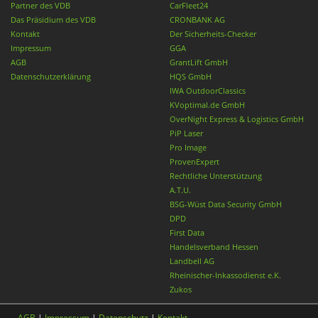
Partner des VDB
CarFleet24
Das Präsidium des VDB
CRONBANK AG
Kontakt
Der Sicherheits-Checker
Impressum
GGA
AGB
GrantLift GmbH
Datenschutzerklärung
HQS GmbH
IWA OutdoorClassics
KVoptimal.de GmbH
OverNight Express & Logistics GmbH
PiP Laser
Pro Image
ProvenExpert
Rechtliche Unterstützung
A.T.U.
BSG-Wüst Data Security GmbH
DPD
First Data
Handelsverband Hessen
Landbell AG
Rheinischer-Inkassodienst e.K.
Zukos
AGB
|
Impressum
|
Datenschutz
|
Kontakt