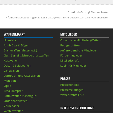
1
*
inkl. MwSt.; zzgl. Versandkosten
2
*
differenzbesteuert gemäß §25a UStG.;MwSt. nicht ausweisbar; zzgl. Versandkosten
WAFFENMARKT
MITGLIEDER
Übersicht
Ordentliche Mitglieder (Waffen-
Armbrüste & Bögen
Fachgeschäfte)
Blankwaffen (Messer u.ä.)
Außerordentliche Mitglieder
Gas-, Signal-, Schreckschusswaffen
Fördermitglieder
Kurzwaffen
Mitgliedschaft
Deko- & Salutwaffen
Login für Mitglieder
Langwaffen
Luftdruck- und CO2-Waffen
PRESSE
Munition
Pressekontakt
Optik
Pressemeldungen
Schalldämpfer
Waffenrechts-FAQ
Softairwaffen (Airsoftgun)
Ordonnanzwaffen
Vorderlader
INTERESSENVERTRETUNG
Westernwaffen