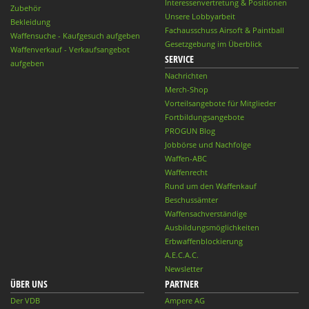
Interessenvertretung & Positionen
Zubehör
Unsere Lobbyarbeit
Bekleidung
Fachausschuss Airsoft & Paintball
Waffensuche - Kaufgesuch aufgeben
Gesetzgebung im Überblick
Waffenverkauf - Verkaufsangebot
SERVICE
aufgeben
Nachrichten
Merch-Shop
Vorteilsangebote für Mitglieder
Fortbildungsangebote
PROGUN Blog
Jobbörse und Nachfolge
Waffen-ABC
Waffenrecht
Rund um den Waffenkauf
Beschussämter
Waffensachverständige
Ausbildungsmöglichkeiten
Erbwaffenblockierung
A.E.C.A.C.
Newsletter
ÜBER UNS
PARTNER
Der VDB
Ampere AG