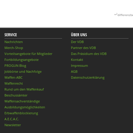
2
*
differenzb
SERVICE
ÜBER UNS
Nachrichten
Der VDB
Merch-Shop
Partner des VDB
Vorteilsangebote für Mitglieder
Das Präsidium des VDB
Fortbildungsangebote
Kontakt
PROGUN Blog
Impressum
Jobbörse und Nachfolge
AGB
Waffen-ABC
Datenschutzerklärung
Waffenrecht
Rund um den Waffenkauf
Beschussämter
Waffensachverständige
Ausbildungsmöglichkeiten
Erbwaffenblockierung
A.E.C.A.C.
Newsletter