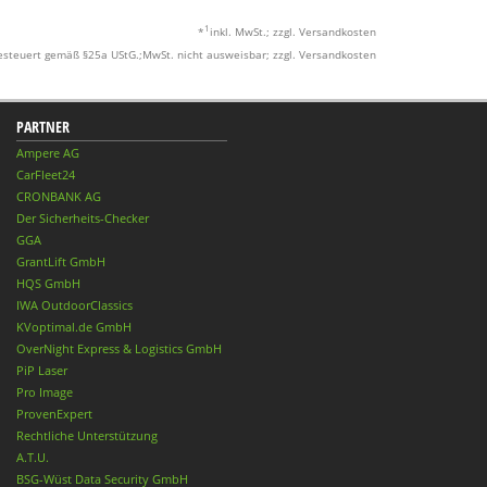
1
*
inkl. MwSt.; zzgl. Versandkosten
esteuert gemäß §25a UStG.;MwSt. nicht ausweisbar; zzgl. Versandkosten
PARTNER
Ampere AG
CarFleet24
CRONBANK AG
Der Sicherheits-Checker
GGA
GrantLift GmbH
HQS GmbH
IWA OutdoorClassics
KVoptimal.de GmbH
OverNight Express & Logistics GmbH
PiP Laser
Pro Image
ProvenExpert
Rechtliche Unterstützung
A.T.U.
BSG-Wüst Data Security GmbH