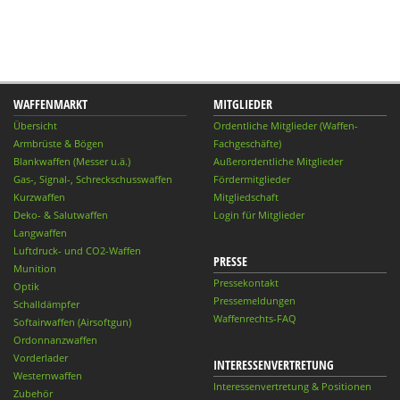
WAFFENMARKT
MITGLIEDER
Übersicht
Ordentliche Mitglieder (Waffen-
Armbrüste & Bögen
Fachgeschäfte)
Blankwaffen (Messer u.ä.)
Außerordentliche Mitglieder
Gas-, Signal-, Schreckschusswaffen
Fördermitglieder
Kurzwaffen
Mitgliedschaft
Deko- & Salutwaffen
Login für Mitglieder
Langwaffen
Luftdruck- und CO2-Waffen
PRESSE
Munition
Pressekontakt
Optik
Pressemeldungen
Schalldämpfer
Waffenrechts-FAQ
Softairwaffen (Airsoftgun)
Ordonnanzwaffen
Vorderlader
INTERESSENVERTRETUNG
Westernwaffen
Interessenvertretung & Positionen
Zubehör