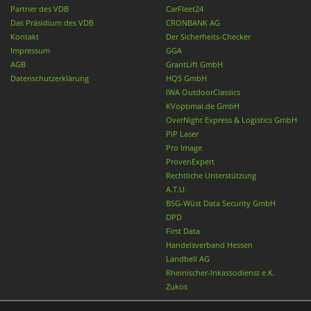
Partner des VDB
CarFleet24
Das Präsidium des VDB
CRONBANK AG
Kontakt
Der Sicherheits-Checker
Impressum
GGA
AGB
GrantLift GmbH
Datenschutzerklärung
HQS GmbH
IWA OutdoorClassics
KVoptimal.de GmbH
OverNight Express & Logistics GmbH
PiP Laser
Pro Image
ProvenExpert
Rechtliche Unterstützung
A.T.U.
BSG-Wüst Data Security GmbH
DPD
First Data
Handelsverband Hessen
Landbell AG
Rheinischer-Inkassodienst e.K.
Zukos