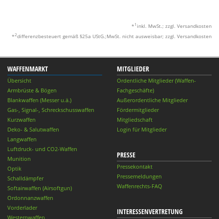
1
*
inkl. MwSt.; zzgl. Versandkosten
2
*
differenzbesteuert gemäß §25a UStG.;MwSt. nicht ausweisbar; zzgl. Versandkosten
WAFFENMARKT
MITGLIEDER
Übersicht
Ordentliche Mitglieder (Waffen-
Armbrüste & Bögen
Fachgeschäfte)
Blankwaffen (Messer u.ä.)
Außerordentliche Mitglieder
Gas-, Signal-, Schreckschusswaffen
Fördermitglieder
Kurzwaffen
Mitgliedschaft
Deko- & Salutwaffen
Login für Mitglieder
Langwaffen
Luftdruck- und CO2-Waffen
PRESSE
Munition
Pressekontakt
Optik
Pressemeldungen
Schalldämpfer
Waffenrechts-FAQ
Softairwaffen (Airsoftgun)
Ordonnanzwaffen
Vorderlader
INTERESSENVERTRETUNG
Westernwaffen