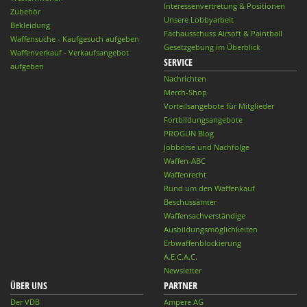
Interessenvertretung & Positionen
Zubehör
Unsere Lobbyarbeit
Bekleidung
Fachausschuss Airsoft & Paintball
Waffensuche - Kaufgesuch aufgeben
Gesetzgebung im Überblick
Waffenverkauf - Verkaufsangebot
SERVICE
aufgeben
Nachrichten
Merch-Shop
Vorteilsangebote für Mitglieder
Fortbildungsangebote
PROGUN Blog
Jobbörse und Nachfolge
Waffen-ABC
Waffenrecht
Rund um den Waffenkauf
Beschussämter
Waffensachverständige
Ausbildungsmöglichkeiten
Erbwaffenblockierung
A.E.C.A.C.
Newsletter
ÜBER UNS
PARTNER
Der VDB
Ampere AG