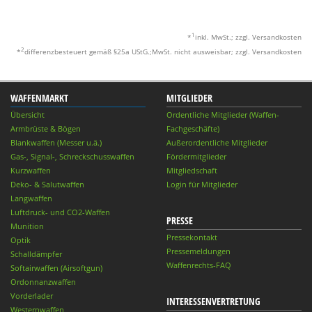
1
*
inkl. MwSt.; zzgl. Versandkosten
2
*
differenzbesteuert gemäß §25a UStG.;MwSt. nicht ausweisbar; zzgl. Versandkosten
WAFFENMARKT
MITGLIEDER
Übersicht
Ordentliche Mitglieder (Waffen-
Armbrüste & Bögen
Fachgeschäfte)
Blankwaffen (Messer u.ä.)
Außerordentliche Mitglieder
Gas-, Signal-, Schreckschusswaffen
Fördermitglieder
Kurzwaffen
Mitgliedschaft
Deko- & Salutwaffen
Login für Mitglieder
Langwaffen
Luftdruck- und CO2-Waffen
PRESSE
Munition
Pressekontakt
Optik
Pressemeldungen
Schalldämpfer
Waffenrechts-FAQ
Softairwaffen (Airsoftgun)
Ordonnanzwaffen
Vorderlader
INTERESSENVERTRETUNG
Westernwaffen