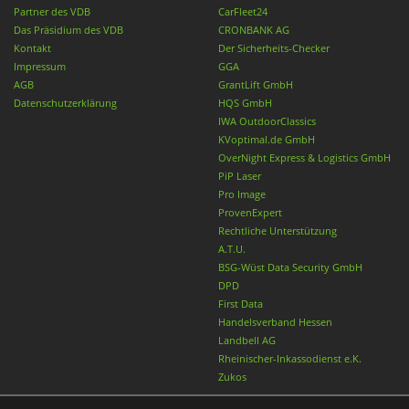
Partner des VDB
CarFleet24
Das Präsidium des VDB
CRONBANK AG
Kontakt
Der Sicherheits-Checker
Impressum
GGA
AGB
GrantLift GmbH
Datenschutzerklärung
HQS GmbH
IWA OutdoorClassics
KVoptimal.de GmbH
OverNight Express & Logistics GmbH
PiP Laser
Pro Image
ProvenExpert
Rechtliche Unterstützung
A.T.U.
BSG-Wüst Data Security GmbH
DPD
First Data
Handelsverband Hessen
Landbell AG
Rheinischer-Inkassodienst e.K.
Zukos