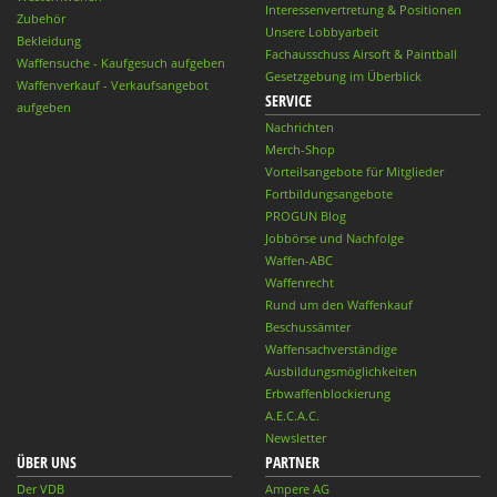
Interessenvertretung & Positionen
Zubehör
Unsere Lobbyarbeit
Bekleidung
Fachausschuss Airsoft & Paintball
Waffensuche - Kaufgesuch aufgeben
Gesetzgebung im Überblick
Waffenverkauf - Verkaufsangebot
SERVICE
aufgeben
Nachrichten
Merch-Shop
Vorteilsangebote für Mitglieder
Fortbildungsangebote
PROGUN Blog
Jobbörse und Nachfolge
Waffen-ABC
Waffenrecht
Rund um den Waffenkauf
Beschussämter
Waffensachverständige
Ausbildungsmöglichkeiten
Erbwaffenblockierung
A.E.C.A.C.
Newsletter
ÜBER UNS
PARTNER
Der VDB
Ampere AG