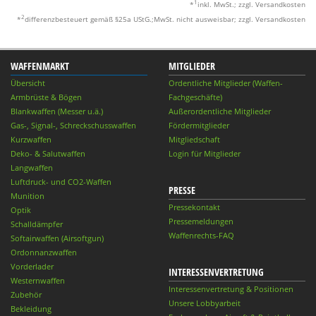
1
*
inkl. MwSt.; zzgl. Versandkosten
2
*
differenzbesteuert gemäß §25a UStG.;MwSt. nicht ausweisbar; zzgl. Versandkosten
WAFFENMARKT
MITGLIEDER
Übersicht
Ordentliche Mitglieder (Waffen-
Armbrüste & Bögen
Fachgeschäfte)
Blankwaffen (Messer u.ä.)
Außerordentliche Mitglieder
Gas-, Signal-, Schreckschusswaffen
Fördermitglieder
Kurzwaffen
Mitgliedschaft
Deko- & Salutwaffen
Login für Mitglieder
Langwaffen
Luftdruck- und CO2-Waffen
PRESSE
Munition
Pressekontakt
Optik
Pressemeldungen
Schalldämpfer
Waffenrechts-FAQ
Softairwaffen (Airsoftgun)
Ordonnanzwaffen
Vorderlader
INTERESSENVERTRETUNG
Westernwaffen
Interessenvertretung & Positionen
Zubehör
Unsere Lobbyarbeit
Bekleidung