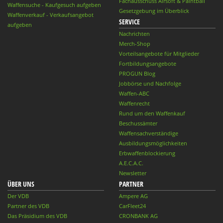
Fachausschuss Airsoft & Paintball
Waffensuche - Kaufgesuch aufgeben
Gesetzgebung im Überblick
Waffenverkauf - Verkaufsangebot
SERVICE
aufgeben
Nachrichten
Merch-Shop
Vorteilsangebote für Mitglieder
Fortbildungsangebote
PROGUN Blog
Jobbörse und Nachfolge
Waffen-ABC
Waffenrecht
Rund um den Waffenkauf
Beschussämter
Waffensachverständige
Ausbildungsmöglichkeiten
Erbwaffenblockierung
A.E.C.A.C.
Newsletter
ÜBER UNS
PARTNER
Der VDB
Ampere AG
Partner des VDB
CarFleet24
Das Präsidium des VDB
CRONBANK AG