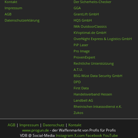
Kontakt
Der Sicherheits-Checker
Impressum
GGA
AGB
GrantLift GmbH
Datenschutzerklärung
HQS GmbH
IWA OutdoorClassics
KVoptimal.de GmbH
OverNight Express & Logistics GmbH
PiP Laser
Pro Image
ProvenExpert
Rechtliche Unterstützung
A.T.U.
BSG-Wüst Data Security GmbH
DPD
First Data
Handelsverband Hessen
Landbell AG
Rheinischer-Inkassodienst e.K.
Zukos
AGB
|
Impressum
|
Datenschutz
|
Kontakt
www.progun.de
- der Waffenmarkt von Profis für Profis
VDB @ Social-Media
Instagram
X.com
Facebook
YouTube