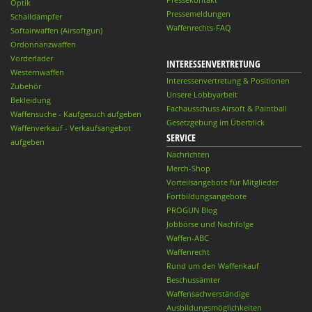
Optik
Pressemeldungen
Schalldämpfer
Waffenrechts-FAQ
Softairwaffen (Airsoftgun)
Ordonnanzwaffen
Vorderlader
INTERESSENVERTRETUNG
Westernwaffen
Interessenvertretung & Positionen
Zubehör
Unsere Lobbyarbeit
Bekleidung
Fachausschuss Airsoft & Paintball
Waffensuche - Kaufgesuch aufgeben
Gesetzgebung im Überblick
Waffenverkauf - Verkaufsangebot
SERVICE
aufgeben
Nachrichten
Merch-Shop
Vorteilsangebote für Mitglieder
Fortbildungsangebote
PROGUN Blog
Jobbörse und Nachfolge
Waffen-ABC
Waffenrecht
Rund um den Waffenkauf
Beschussämter
Waffensachverständige
Ausbildungsmöglichkeiten