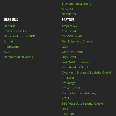
Erbwaffenblockierung
A.E.C.A.C.
Newsletter
ÜBER UNS
PARTNER
Der VDB
Ampere AG
Partner des VDB
CarFleet24
Das Präsidium des VDB
CRONBANK AG
Kontakt
Der Sicherheits-Checker
Impressum
GGA
AGB
GrantLift GmbH
Datenschutzerklärung
HQS GmbH
IWA OutdoorClassics
KVoptimal.de GmbH
OverNight Express & Logistics GmbH
PiP Laser
Pro Image
ProvenExpert
Rechtliche Unterstützung
A.T.U.
BSG-Wüst Data Security GmbH
DPD
First Data