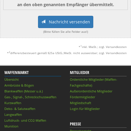
an den oben genannten Empfänger übermittelt.
Nachricht versenden
(Bitte füllen Sie alle Felder aus!)
1
*
inkl. MwSt.; zzgl. Versandkosten
2
*
differenzbesteuert gemäß §25a UStG.;MwSt. nicht ausweisbar; zzgl. Versandkosten
WAFFENMARKT
MITGLIEDER
Übersicht
Ordentliche Mitglieder (Waffen-
Armbrüste & Bögen
Fachgeschäfte)
Blankwaffen (Messer u.ä.)
Außerordentliche Mitglieder
Gas-, Signal-, Schreckschusswaffen
Fördermitglieder
Kurzwaffen
Mitgliedschaft
Deko- & Salutwaffen
Login für Mitglieder
Langwaffen
Luftdruck- und CO2-Waffen
PRESSE
Munition
Pressekontakt