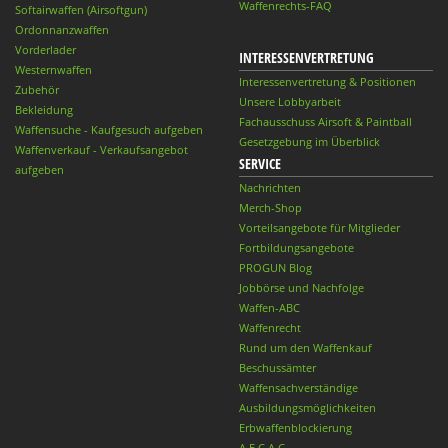
Waffenrechts-FAQ
Softairwaffen (Airsoftgun)
Ordonnanzwaffen
Vorderlader
INTERESSENVERTRETUNG
Westernwaffen
Interessenvertretung & Positionen
Zubehör
Unsere Lobbyarbeit
Bekleidung
Fachausschuss Airsoft & Paintball
Waffensuche - Kaufgesuch aufgeben
Gesetzgebung im Überblick
Waffenverkauf - Verkaufsangebot
SERVICE
aufgeben
Nachrichten
Merch-Shop
Vorteilsangebote für Mitglieder
Fortbildungsangebote
PROGUN Blog
Jobbörse und Nachfolge
Waffen-ABC
Waffenrecht
Rund um den Waffenkauf
Beschussämter
Waffensachverständige
Ausbildungsmöglichkeiten
Erbwaffenblockierung
A.E.C.A.C.