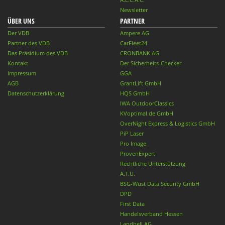
Newsletter
ÜBER UNS
PARTNER
Der VDB
Ampere AG
Partner des VDB
CarFleet24
Das Präsidium des VDB
CRONBANK AG
Kontakt
Der Sicherheits-Checker
Impressum
GGA
AGB
GrantLift GmbH
Datenschutzerklärung
HQS GmbH
IWA OutdoorClassics
KVoptimal.de GmbH
OverNight Express & Logistics GmbH
PiP Laser
Pro Image
ProvenExpert
Rechtliche Unterstützung
A.T.U.
BSG-Wüst Data Security GmbH
DPD
First Data
Handelsverband Hessen
Landbell AG