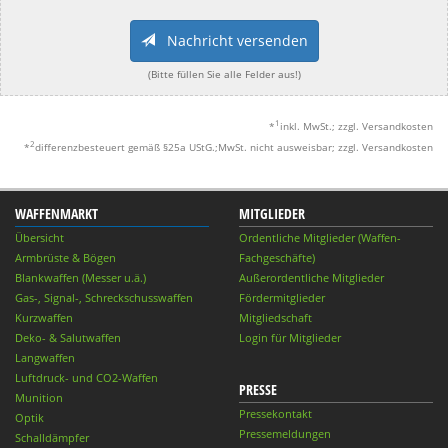
Nachricht versenden
(Bitte füllen Sie alle Felder aus!)
1
*
inkl. MwSt.; zzgl. Versandkosten
2
*
differenzbesteuert gemäß §25a UStG.;MwSt. nicht ausweisbar; zzgl. Versandkosten
WAFFENMARKT
MITGLIEDER
Übersicht
Ordentliche Mitglieder (Waffen-
Armbrüste & Bögen
Fachgeschäfte)
Blankwaffen (Messer u.ä.)
Außerordentliche Mitglieder
Gas-, Signal-, Schreckschusswaffen
Fördermitglieder
Kurzwaffen
Mitgliedschaft
Deko- & Salutwaffen
Login für Mitglieder
Langwaffen
Luftdruck- und CO2-Waffen
PRESSE
Munition
Pressekontakt
Optik
Pressemeldungen
Schalldämpfer