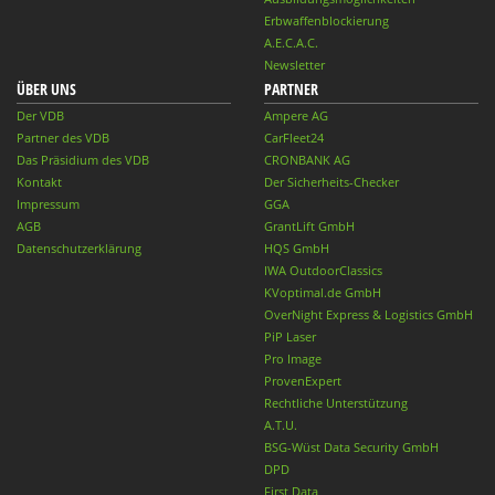
Erbwaffenblockierung
A.E.C.A.C.
Newsletter
ÜBER UNS
PARTNER
Der VDB
Ampere AG
Partner des VDB
CarFleet24
Das Präsidium des VDB
CRONBANK AG
Kontakt
Der Sicherheits-Checker
Impressum
GGA
AGB
GrantLift GmbH
Datenschutzerklärung
HQS GmbH
IWA OutdoorClassics
KVoptimal.de GmbH
OverNight Express & Logistics GmbH
PiP Laser
Pro Image
ProvenExpert
Rechtliche Unterstützung
A.T.U.
BSG-Wüst Data Security GmbH
DPD
First Data