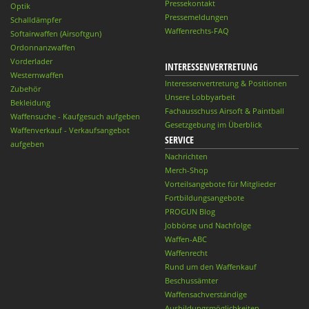
Pressekontakt
Optik
Pressemeldungen
Schalldämpfer
Waffenrechts-FAQ
Softairwaffen (Airsoftgun)
Ordonnanzwaffen
Vorderlader
INTERESSENVERTRETUNG
Westernwaffen
Interessenvertretung & Positionen
Zubehör
Unsere Lobbyarbeit
Bekleidung
Fachausschuss Airsoft & Paintball
Waffensuche - Kaufgesuch aufgeben
Gesetzgebung im Überblick
Waffenverkauf - Verkaufsangebot
SERVICE
aufgeben
Nachrichten
Merch-Shop
Vorteilsangebote für Mitglieder
Fortbildungsangebote
PROGUN Blog
Jobbörse und Nachfolge
Waffen-ABC
Waffenrecht
Rund um den Waffenkauf
Beschussämter
Waffensachverständige
Ausbildungsmöglichkeiten