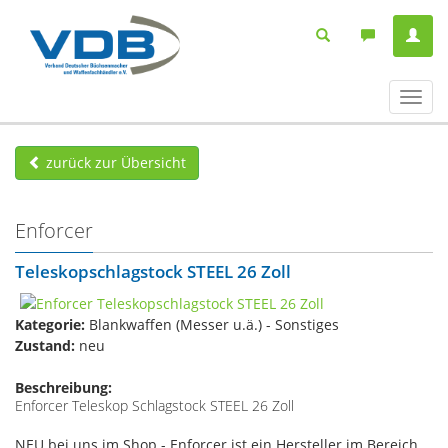
Navig
ein-/
zurück zur Übersicht
Enforcer
Teleskopschlagstock STEEL 26 Zoll
Kategorie:
Blankwaffen (Messer u.ä.) - Sonstiges
Zustand:
neu
Beschreibung:
Enforcer Teleskop Schlagstock STEEL 26 Zoll
NEU bei uns im Shop - Enforcer ist ein Hersteller im Bereich