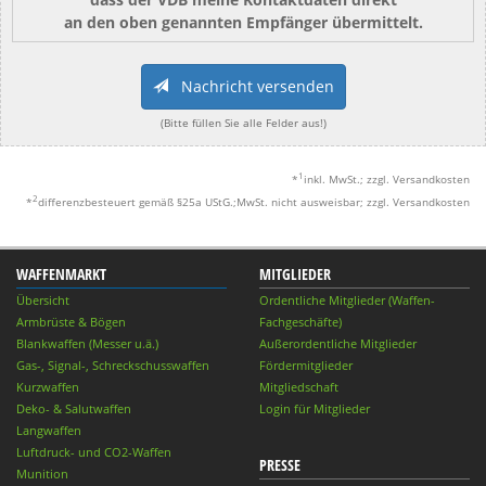
an den oben genannten Empfänger übermittelt.
Nachricht versenden
(Bitte füllen Sie alle Felder aus!)
1
*
inkl. MwSt.; zzgl. Versandkosten
2
*
differenzbesteuert gemäß §25a UStG.;MwSt. nicht ausweisbar; zzgl. Versandkosten
WAFFENMARKT
MITGLIEDER
Übersicht
Ordentliche Mitglieder (Waffen-
Armbrüste & Bögen
Fachgeschäfte)
Blankwaffen (Messer u.ä.)
Außerordentliche Mitglieder
Gas-, Signal-, Schreckschusswaffen
Fördermitglieder
Kurzwaffen
Mitgliedschaft
Deko- & Salutwaffen
Login für Mitglieder
Langwaffen
Luftdruck- und CO2-Waffen
PRESSE
Munition