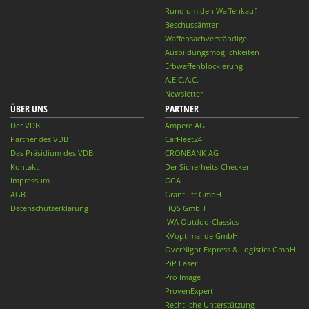
Rund um den Waffenkauf
Beschussämter
Waffensachverständige
Ausbildungsmöglichkeiten
Erbwaffenblockierung
A.E.C.A.C.
Newsletter
ÜBER UNS
PARTNER
Der VDB
Ampere AG
Partner des VDB
CarFleet24
Das Präsidium des VDB
CRONBANK AG
Kontakt
Der Sicherheits-Checker
Impressum
GGA
AGB
GrantLift GmbH
Datenschutzerklärung
HQS GmbH
IWA OutdoorClassics
KVoptimal.de GmbH
OverNight Express & Logistics GmbH
PiP Laser
Pro Image
ProvenExpert
Rechtliche Unterstützung