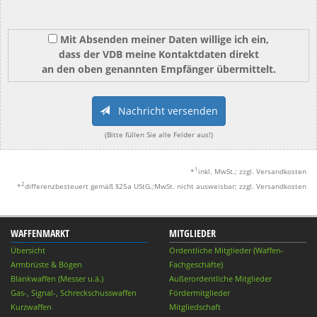
Mit Absenden meiner Daten willige ich ein,
dass der VDB meine Kontaktdaten direkt
an den oben genannten Empfänger übermittelt.
Nachricht versenden
(Bitte füllen Sie alle Felder aus!)
1
*
inkl. MwSt.; zzgl. Versandkosten
2
*
differenzbesteuert gemäß §25a UStG.;MwSt. nicht ausweisbar; zzgl. Versandkosten
WAFFENMARKT
MITGLIEDER
Übersicht
Ordentliche Mitglieder (Waffen-
Armbrüste & Bögen
Fachgeschäfte)
Blankwaffen (Messer u.ä.)
Außerordentliche Mitglieder
Gas-, Signal-, Schreckschusswaffen
Fördermitglieder
Kurzwaffen
Mitgliedschaft