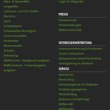
Deko- & Salutwaffen
Login für Mitglieder
Langwaffen
Luftdruck- und CO2-Waffen
PRESSE
Munition
Pressekontakt
Optik
Pressemeldungen
Schalldämpfer
Waffenrechts-FAQ
Softairwaffen (Airsoftgun)
Ordonnanzwaffen
Vorderlader
INTERESSENVERTRETUNG
Westernwaffen
Interessenvertretung & Positionen
Zubehör
Unsere Lobbyarbeit
Bekleidung
Fachausschuss Airsoft & Paintball
Waffensuche - Kaufgesuch aufgeben
Gesetzgebung im Überblick
Waffenverkauf - Verkaufsangebot
SERVICE
aufgeben
Nachrichten
Merch-Shop
Vorteilsangebote für Mitglieder
Fortbildungsangebote
PROGUN Blog
Jobbörse und Nachfolge
Waffen-ABC
Waffenrecht