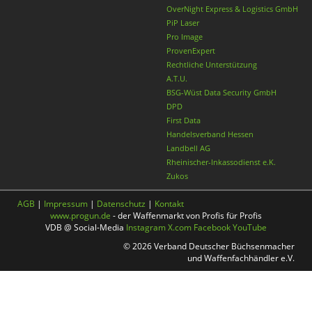
OverNight Express & Logistics GmbH
PiP Laser
Pro Image
ProvenExpert
Rechtliche Unterstützung
A.T.U.
BSG-Wüst Data Security GmbH
DPD
First Data
Handelsverband Hessen
Landbell AG
Rheinischer-Inkassodienst e.K.
Zukos
AGB
|
Impressum
|
Datenschutz
|
Kontakt
www.progun.de
- der Waffenmarkt von Profis für Profis
VDB @ Social-Media
Instagram
X.com
Facebook
YouTube
© 2026 Verband Deutscher Büchsenmacher
und Waffenfachhändler e.V.