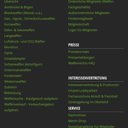
Übersicht
Ordentliche Mitglieder (Waffen-
Armbrüste & Bögen
Fachgeschäfte)
Blankwaffen (Messer u.ä.)
Außerordentliche Mitglieder
Gas-, Signal-, Schreckschusswaffen
Fördermitglieder
Kurzwaffen
Mitgliedschaft
Deko- & Salutwaffen
Login für Mitglieder
Langwaffen
Luftdruck- und CO2-Waffen
PRESSE
Munition
Pressekontakt
Optik
Pressemeldungen
Schalldämpfer
Waffenrechts-FAQ
Softairwaffen (Airsoftgun)
Ordonnanzwaffen
Vorderlader
INTERESSENVERTRETUNG
Westernwaffen
Interessenvertretung & Positionen
Zubehör
Unsere Lobbyarbeit
Bekleidung
Fachausschuss Airsoft & Paintball
Waffensuche - Kaufgesuch aufgeben
Gesetzgebung im Überblick
Waffenverkauf - Verkaufsangebot
SERVICE
aufgeben
Nachrichten
Merch-Shop
Vorteilsangebote für Mitglieder