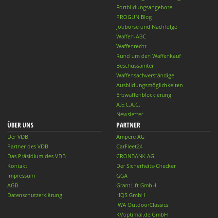
Fortbildungsangebote
PROGUN Blog
Jobbörse und Nachfolge
Waffen-ABC
Waffenrecht
Rund um den Waffenkauf
Beschussämter
Waffensachverständige
Ausbildungsmöglichkeiten
Erbwaffenblockierung
A.E.C.A.C.
Newsletter
ÜBER UNS
PARTNER
Der VDB
Ampere AG
Partner des VDB
CarFleet24
Das Präsidium des VDB
CRONBANK AG
Kontakt
Der Sicherheits-Checker
Impressum
GGA
AGB
GrantLift GmbH
Datenschutzerklärung
HQS GmbH
IWA OutdoorClassics
KVoptimal.de GmbH