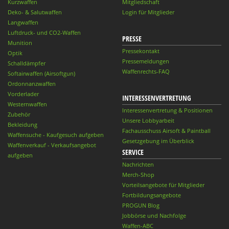
Kurzwaffen
Mitgliedschaft
Deko- & Salutwaffen
Login für Mitglieder
Langwaffen
Luftdruck- und CO2-Waffen
PRESSE
Munition
Pressekontakt
Optik
Pressemeldungen
Schalldämpfer
Waffenrechts-FAQ
Softairwaffen (Airsoftgun)
Ordonnanzwaffen
Vorderlader
INTERESSENVERTRETUNG
Westernwaffen
Interessenvertretung & Positionen
Zubehör
Unsere Lobbyarbeit
Bekleidung
Fachausschuss Airsoft & Paintball
Waffensuche - Kaufgesuch aufgeben
Gesetzgebung im Überblick
Waffenverkauf - Verkaufsangebot
SERVICE
aufgeben
Nachrichten
Merch-Shop
Vorteilsangebote für Mitglieder
Fortbildungsangebote
PROGUN Blog
Jobbörse und Nachfolge
Waffen-ABC