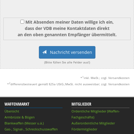
Mit Absenden meiner Daten willige ich ein,
dass der VDB meine Kontaktdaten direkt
an den oben genannten Empfänger übermittelt.
Nachricht versenden
(Bitte füllen Sie alle Felder aus!)
1
*
inkl. MwSt.; zzgl. Versandkosten
2
*
differenzbesteuert gemäß §25a UStG.;MwSt. nicht ausweisbar; zzgl. Versandkosten
WAFFENMARKT
MITGLIEDER
Übersicht
Ordentliche Mitglieder (Waffen-
Armbrüste & Bögen
Fachgeschäfte)
Blankwaffen (Messer u.ä.)
Außerordentliche Mitglieder
Gas-, Signal-, Schreckschusswaffen
Fördermitglieder