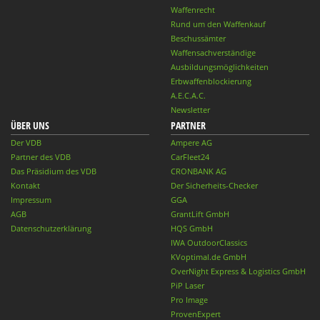
Waffenrecht
Rund um den Waffenkauf
Beschussämter
Waffensachverständige
Ausbildungsmöglichkeiten
Erbwaffenblockierung
A.E.C.A.C.
Newsletter
ÜBER UNS
PARTNER
Der VDB
Ampere AG
Partner des VDB
CarFleet24
Das Präsidium des VDB
CRONBANK AG
Kontakt
Der Sicherheits-Checker
Impressum
GGA
AGB
GrantLift GmbH
Datenschutzerklärung
HQS GmbH
IWA OutdoorClassics
KVoptimal.de GmbH
OverNight Express & Logistics GmbH
PiP Laser
Pro Image
ProvenExpert