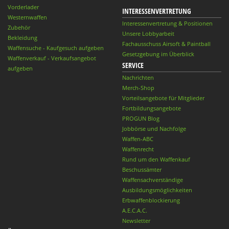
Vorderlader
INTERESSENVERTRETUNG
Westernwaffen
Interessenvertretung & Positionen
Zubehör
Unsere Lobbyarbeit
Bekleidung
Fachausschuss Airsoft & Paintball
Waffensuche - Kaufgesuch aufgeben
Gesetzgebung im Überblick
Waffenverkauf - Verkaufsangebot
SERVICE
aufgeben
Nachrichten
Merch-Shop
Vorteilsangebote für Mitglieder
Fortbildungsangebote
PROGUN Blog
Jobbörse und Nachfolge
Waffen-ABC
Waffenrecht
Rund um den Waffenkauf
Beschussämter
Waffensachverständige
Ausbildungsmöglichkeiten
Erbwaffenblockierung
A.E.C.A.C.
Newsletter