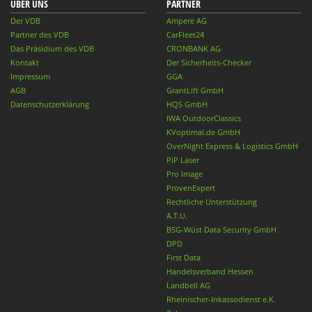
ÜBER UNS
PARTNER
Der VDB
Ampere AG
Partner des VDB
CarFleet24
Das Präsidium des VDB
CRONBANK AG
Kontakt
Der Sicherheits-Checker
Impressum
GGA
AGB
GrantLift GmbH
Datenschutzerklärung
HQS GmbH
IWA OutdoorClassics
KVoptimal.de GmbH
OverNight Express & Logistics GmbH
PiP Laser
Pro Image
ProvenExpert
Rechtliche Unterstützung
A.T.U.
BSG-Wüst Data Security GmbH
DPD
First Data
Handelsverband Hessen
Landbell AG
Rheinischer-Inkassodienst e.K.