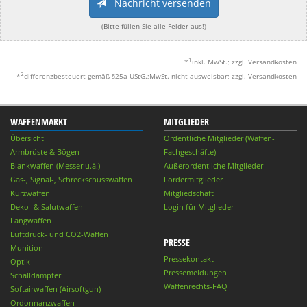
Nachricht versenden
(Bitte füllen Sie alle Felder aus!)
1
*
inkl. MwSt.; zzgl. Versandkosten
2
*
differenzbesteuert gemäß §25a UStG.;MwSt. nicht ausweisbar; zzgl. Versandkosten
WAFFENMARKT
MITGLIEDER
Übersicht
Ordentliche Mitglieder (Waffen-
Armbrüste & Bögen
Fachgeschäfte)
Blankwaffen (Messer u.ä.)
Außerordentliche Mitglieder
Gas-, Signal-, Schreckschusswaffen
Fördermitglieder
Kurzwaffen
Mitgliedschaft
Deko- & Salutwaffen
Login für Mitglieder
Langwaffen
Luftdruck- und CO2-Waffen
PRESSE
Munition
Pressekontakt
Optik
Pressemeldungen
Schalldämpfer
Waffenrechts-FAQ
Softairwaffen (Airsoftgun)
Ordonnanzwaffen