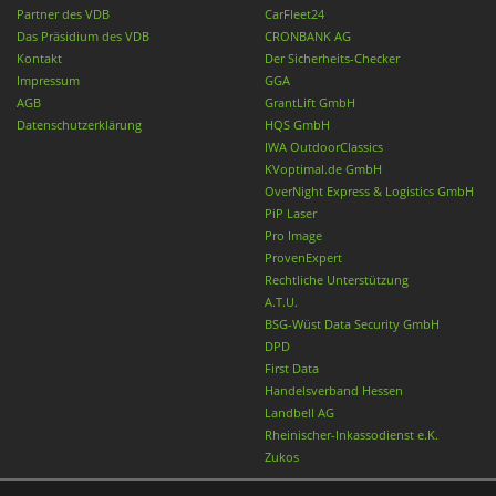
Partner des VDB
CarFleet24
Das Präsidium des VDB
CRONBANK AG
Kontakt
Der Sicherheits-Checker
Impressum
GGA
AGB
GrantLift GmbH
Datenschutzerklärung
HQS GmbH
IWA OutdoorClassics
KVoptimal.de GmbH
OverNight Express & Logistics GmbH
PiP Laser
Pro Image
ProvenExpert
Rechtliche Unterstützung
A.T.U.
BSG-Wüst Data Security GmbH
DPD
First Data
Handelsverband Hessen
Landbell AG
Rheinischer-Inkassodienst e.K.
Zukos