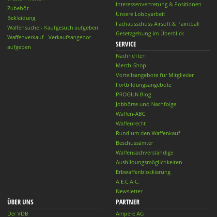
Interessenvertretung & Positionen
Zubehör
Unsere Lobbyarbeit
Bekleidung
Fachausschuss Airsoft & Paintball
Waffensuche - Kaufgesuch aufgeben
Gesetzgebung im Überblick
Waffenverkauf - Verkaufsangebot
SERVICE
aufgeben
Nachrichten
Merch-Shop
Vorteilsangebote für Mitglieder
Fortbildungsangebote
PROGUN Blog
Jobbörse und Nachfolge
Waffen-ABC
Waffenrecht
Rund um den Waffenkauf
Beschussämter
Waffensachverständige
Ausbildungsmöglichkeiten
Erbwaffenblockierung
A.E.C.A.C.
Newsletter
ÜBER UNS
PARTNER
Der VDB
Ampere AG