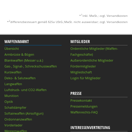
1
*
inkl. MwSt.; zzgl. Versandkosten
2
*
differenzbesteuert gemäß §25a UStG.;MwSt. nicht ausweisbar; zzgl. Versandkosten
WAFFENMARKT
MITGLIEDER
Übersicht
Ordentliche Mitglieder (Waffen-
Armbrüste & Bögen
Fachgeschäfte)
Blankwaffen (Messer u.ä.)
Außerordentliche Mitglieder
Gas-, Signal-, Schreckschusswaffen
Fördermitglieder
Kurzwaffen
Mitgliedschaft
Deko- & Salutwaffen
Login für Mitglieder
Langwaffen
Luftdruck- und CO2-Waffen
PRESSE
Munition
Pressekontakt
Optik
Pressemeldungen
Schalldämpfer
Waffenrechts-FAQ
Softairwaffen (Airsoftgun)
Ordonnanzwaffen
Vorderlader
INTERESSENVERTRETUNG
Westernwaffen