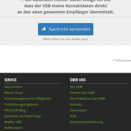
dass der VDB meine Kontaktdaten direkt
an den oben genannten Empfänger übermittelt.
Nachricht versenden
(Bitte füllen Sie alle Felder aus!)
2
*
differenzb
SERVICE
ÜBER UNS
Nachrichten
Der VDB
Merch-Shop
Partner des VDB
Vorteilsangebote für Mitglieder
Das Präsidium des VDB
Fortbildungsangebote
Kontakt
PROGUN Blog
Impressum
Jobbörse und Nachfolge
AGB
Waffen-ABC
Datenschutzerklärung
Waffenrecht