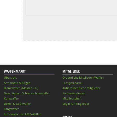
WAFFENMARKT
MITGLIEDER
Übersicht
Ordentliche Mitglieder (Waffen-
Armbrüste & Bögen
Fachgeschäfte)
Blankwaffen (Messer u.ä.)
Außerordentliche Mitglieder
Gas-, Signal-, Schreckschusswaffen
Fördermitglieder
Kurzwaffen
Mitgliedschaft
Deko- & Salutwaffen
Login für Mitglieder
Langwaffen
Luftdruck- und CO2-Waffen