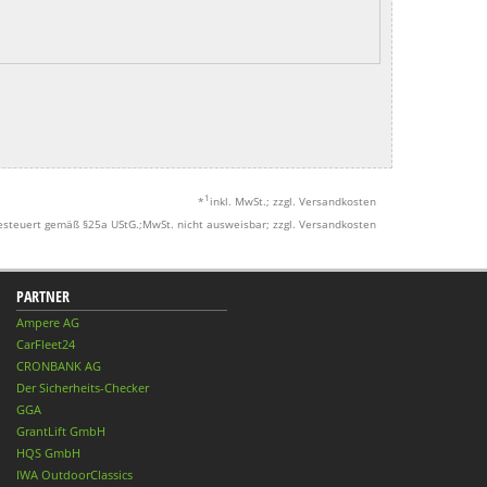
1
*
inkl. MwSt.; zzgl. Versandkosten
esteuert gemäß §25a UStG.;MwSt. nicht ausweisbar; zzgl. Versandkosten
PARTNER
Ampere AG
CarFleet24
CRONBANK AG
Der Sicherheits-Checker
GGA
GrantLift GmbH
HQS GmbH
IWA OutdoorClassics