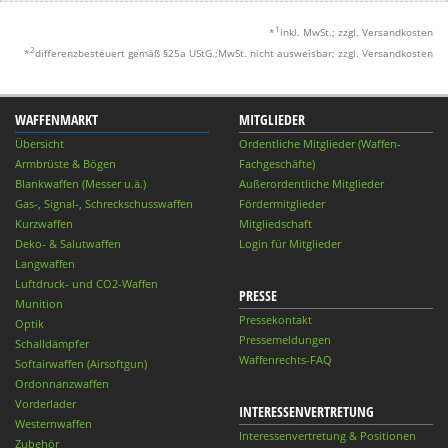
1
*
inkl. MwSt.; zzgl. Versandkosten
2
*
differenzbesteuert gemäß §25a UStG.;MwSt. nicht ausweisbar; zzgl. Versandkosten
WAFFENMARKT
MITGLIEDER
Übersicht
Ordentliche Mitglieder (Waffen-
Armbrüste & Bögen
Fachgeschäfte)
Blankwaffen (Messer u.ä.)
Außerordentliche Mitglieder
Gas-, Signal-, Schreckschusswaffen
Fördermitglieder
Kurzwaffen
Mitgliedschaft
Deko- & Salutwaffen
Login für Mitglieder
Langwaffen
Luftdruck- und CO2-Waffen
PRESSE
Munition
Pressekontakt
Optik
Pressemeldungen
Schalldämpfer
Waffenrechts-FAQ
Softairwaffen (Airsoftgun)
Ordonnanzwaffen
Vorderlader
INTERESSENVERTRETUNG
Westernwaffen
Interessenvertretung & Positionen
Zubehör