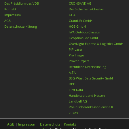
Das Präsidium des VDB
CRONBANK AG
Kontakt
Der Sicherheits-Checker
Impressum
GGA
AGB
GrantLift GmbH
Datenschutzerklärung
HQS GmbH
IWA OutdoorClassics
KVoptimal.de GmbH
OverNight Express & Logistics GmbH
PiP Laser
Pro Image
ProvenExpert
Rechtliche Unterstützung
A.T.U.
BSG-Wüst Data Security GmbH
DPD
First Data
Handelsverband Hessen
Landbell AG
Rheinischer-Inkassodienst e.K.
Zukos
AGB
|
Impressum
|
Datenschutz
|
Kontakt