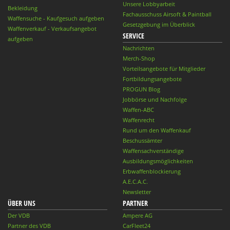
Unsere Lobbyarbeit
Bekleidung
Fachausschuss Airsoft & Paintball
Waffensuche - Kaufgesuch aufgeben
Gesetzgebung im Überblick
Waffenverkauf - Verkaufsangebot
SERVICE
aufgeben
Nachrichten
Merch-Shop
Vorteilsangebote für Mitglieder
Fortbildungsangebote
PROGUN Blog
Jobbörse und Nachfolge
Waffen-ABC
Waffenrecht
Rund um den Waffenkauf
Beschussämter
Waffensachverständige
Ausbildungsmöglichkeiten
Erbwaffenblockierung
A.E.C.A.C.
Newsletter
ÜBER UNS
PARTNER
Der VDB
Ampere AG
Partner des VDB
CarFleet24