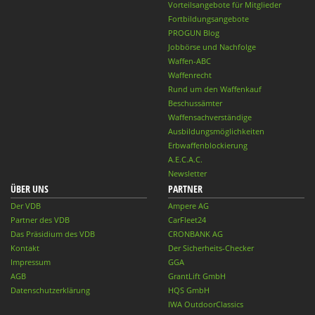
Vorteilsangebote für Mitglieder
Fortbildungsangebote
PROGUN Blog
Jobbörse und Nachfolge
Waffen-ABC
Waffenrecht
Rund um den Waffenkauf
Beschussämter
Waffensachverständige
Ausbildungsmöglichkeiten
Erbwaffenblockierung
A.E.C.A.C.
Newsletter
ÜBER UNS
PARTNER
Der VDB
Ampere AG
Partner des VDB
CarFleet24
Das Präsidium des VDB
CRONBANK AG
Kontakt
Der Sicherheits-Checker
Impressum
GGA
AGB
GrantLift GmbH
Datenschutzerklärung
HQS GmbH
IWA OutdoorClassics