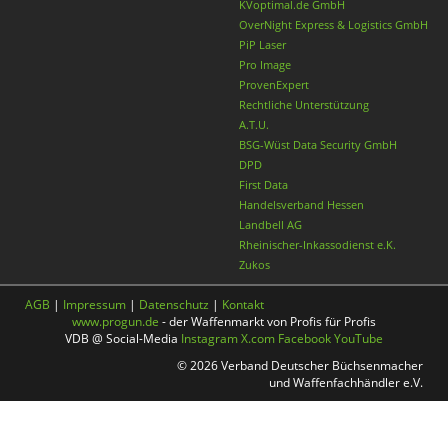
KVoptimal.de GmbH
OverNight Express & Logistics GmbH
PiP Laser
Pro Image
ProvenExpert
Rechtliche Unterstützung
A.T.U.
BSG-Wüst Data Security GmbH
DPD
First Data
Handelsverband Hessen
Landbell AG
Rheinischer-Inkassodienst e.K.
Zukos
AGB
|
Impressum
|
Datenschutz
|
Kontakt
www.progun.de
- der Waffenmarkt von Profis für Profis
VDB @ Social-Media
Instagram
X.com
Facebook
YouTube
© 2026 Verband Deutscher Büchsenmacher
und Waffenfachhändler e.V.