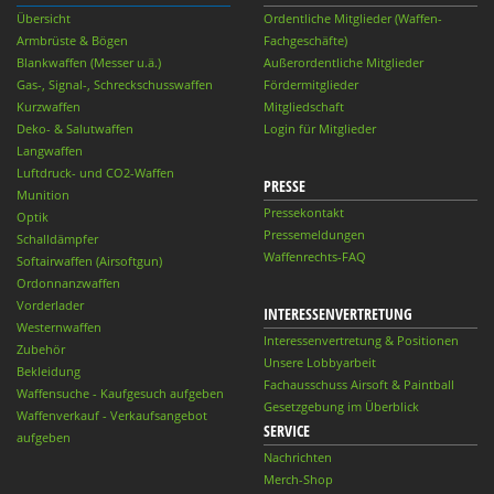
Übersicht
Ordentliche Mitglieder (Waffen-
Armbrüste & Bögen
Fachgeschäfte)
Blankwaffen (Messer u.ä.)
Außerordentliche Mitglieder
Gas-, Signal-, Schreckschusswaffen
Fördermitglieder
Kurzwaffen
Mitgliedschaft
Deko- & Salutwaffen
Login für Mitglieder
Langwaffen
Luftdruck- und CO2-Waffen
PRESSE
Munition
Pressekontakt
Optik
Pressemeldungen
Schalldämpfer
Waffenrechts-FAQ
Softairwaffen (Airsoftgun)
Ordonnanzwaffen
Vorderlader
INTERESSENVERTRETUNG
Westernwaffen
Interessenvertretung & Positionen
Zubehör
Unsere Lobbyarbeit
Bekleidung
Fachausschuss Airsoft & Paintball
Waffensuche - Kaufgesuch aufgeben
Gesetzgebung im Überblick
Waffenverkauf - Verkaufsangebot
SERVICE
aufgeben
Nachrichten
Merch-Shop