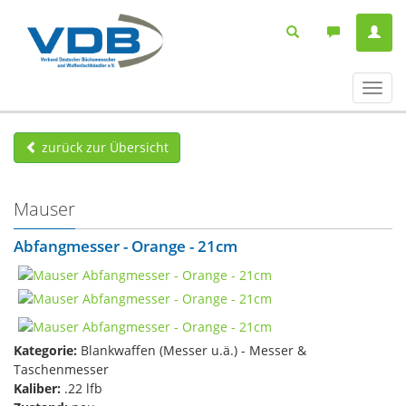
Navig
ein-/
zurück zur Übersicht
Mauser
Abfangmesser - Orange - 21cm
Kategorie:
Blankwaffen (Messer u.ä.) - Messer &
Taschenmesser
Kaliber:
.22 lfb