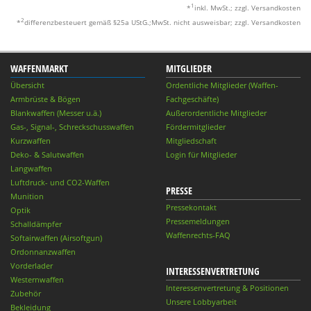
1
*
inkl. MwSt.; zzgl. Versandkosten
2
*
differenzbesteuert gemäß §25a UStG.;MwSt. nicht ausweisbar; zzgl. Versandkosten
WAFFENMARKT
MITGLIEDER
Übersicht
Ordentliche Mitglieder (Waffen-
Armbrüste & Bögen
Fachgeschäfte)
Blankwaffen (Messer u.ä.)
Außerordentliche Mitglieder
Gas-, Signal-, Schreckschusswaffen
Fördermitglieder
Kurzwaffen
Mitgliedschaft
Deko- & Salutwaffen
Login für Mitglieder
Langwaffen
Luftdruck- und CO2-Waffen
PRESSE
Munition
Pressekontakt
Optik
Pressemeldungen
Schalldämpfer
Waffenrechts-FAQ
Softairwaffen (Airsoftgun)
Ordonnanzwaffen
Vorderlader
INTERESSENVERTRETUNG
Westernwaffen
Interessenvertretung & Positionen
Zubehör
Unsere Lobbyarbeit
Bekleidung