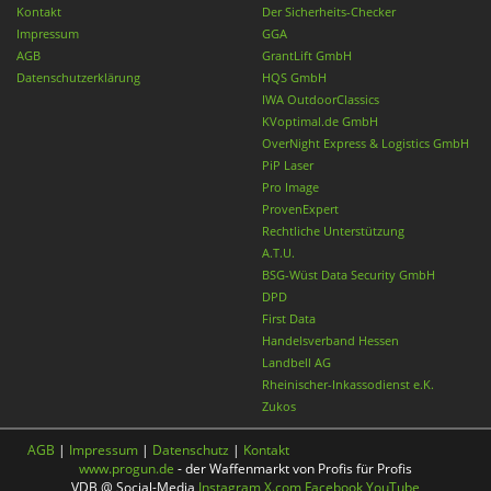
Kontakt
Der Sicherheits-Checker
Impressum
GGA
AGB
GrantLift GmbH
Datenschutzerklärung
HQS GmbH
IWA OutdoorClassics
KVoptimal.de GmbH
OverNight Express & Logistics GmbH
PiP Laser
Pro Image
ProvenExpert
Rechtliche Unterstützung
A.T.U.
BSG-Wüst Data Security GmbH
DPD
First Data
Handelsverband Hessen
Landbell AG
Rheinischer-Inkassodienst e.K.
Zukos
AGB
|
Impressum
|
Datenschutz
|
Kontakt
www.progun.de
- der Waffenmarkt von Profis für Profis
VDB @ Social-Media
Instagram
X.com
Facebook
YouTube