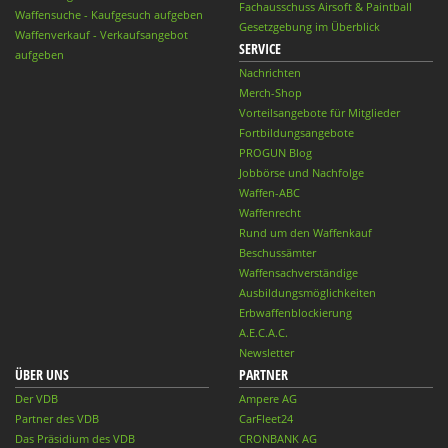
Fachausschuss Airsoft & Paintball
Waffensuche - Kaufgesuch aufgeben
Gesetzgebung im Überblick
Waffenverkauf - Verkaufsangebot
SERVICE
aufgeben
Nachrichten
Merch-Shop
Vorteilsangebote für Mitglieder
Fortbildungsangebote
PROGUN Blog
Jobbörse und Nachfolge
Waffen-ABC
Waffenrecht
Rund um den Waffenkauf
Beschussämter
Waffensachverständige
Ausbildungsmöglichkeiten
Erbwaffenblockierung
A.E.C.A.C.
Newsletter
ÜBER UNS
PARTNER
Der VDB
Ampere AG
Partner des VDB
CarFleet24
Das Präsidium des VDB
CRONBANK AG