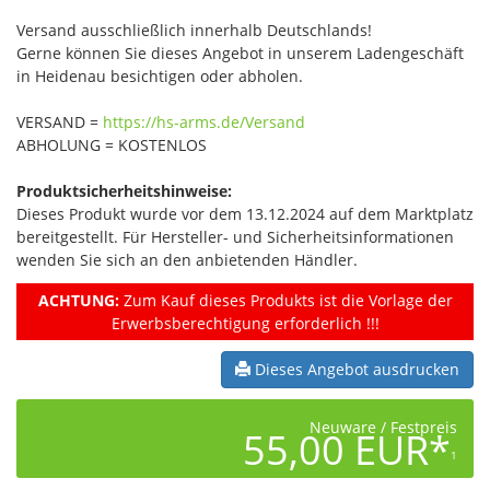
Versand ausschließlich innerhalb Deutschlands!
Gerne können Sie dieses Angebot in unserem Ladengeschäft
in Heidenau besichtigen oder abholen.
VERSAND =
https://hs-arms.de/Versand
ABHOLUNG = KOSTENLOS
Produktsicherheitshinweise:
Dieses Produkt wurde vor dem 13.12.2024 auf dem Marktplatz
bereitgestellt. Für Hersteller- und Sicherheitsinformationen
wenden Sie sich an den anbietenden Händler.
ACHTUNG:
Zum Kauf dieses Produkts ist die Vorlage der
Erwerbsberechtigung erforderlich !!!
Dieses Angebot ausdrucken
Neuware / Festpreis
55,00 EUR*
1