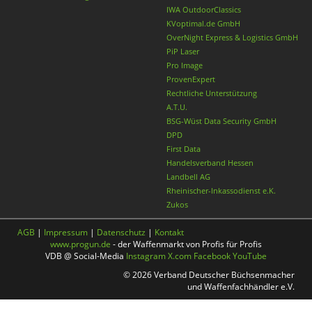
IWA OutdoorClassics
KVoptimal.de GmbH
OverNight Express & Logistics GmbH
PiP Laser
Pro Image
ProvenExpert
Rechtliche Unterstützung
A.T.U.
BSG-Wüst Data Security GmbH
DPD
First Data
Handelsverband Hessen
Landbell AG
Rheinischer-Inkassodienst e.K.
Zukos
AGB
|
Impressum
|
Datenschutz
|
Kontakt
www.progun.de
- der Waffenmarkt von Profis für Profis
VDB @ Social-Media
Instagram
X.com
Facebook
YouTube
© 2026 Verband Deutscher Büchsenmacher
und Waffenfachhändler e.V.