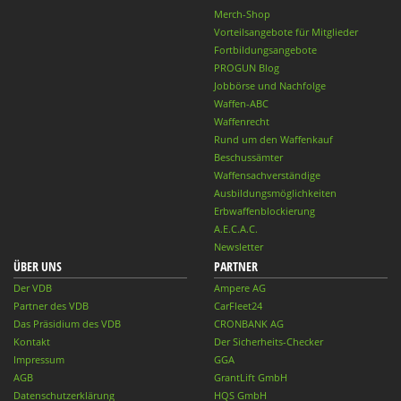
Merch-Shop
Vorteilsangebote für Mitglieder
Fortbildungsangebote
PROGUN Blog
Jobbörse und Nachfolge
Waffen-ABC
Waffenrecht
Rund um den Waffenkauf
Beschussämter
Waffensachverständige
Ausbildungsmöglichkeiten
Erbwaffenblockierung
A.E.C.A.C.
Newsletter
ÜBER UNS
PARTNER
Der VDB
Ampere AG
Partner des VDB
CarFleet24
Das Präsidium des VDB
CRONBANK AG
Kontakt
Der Sicherheits-Checker
Impressum
GGA
AGB
GrantLift GmbH
Datenschutzerklärung
HQS GmbH