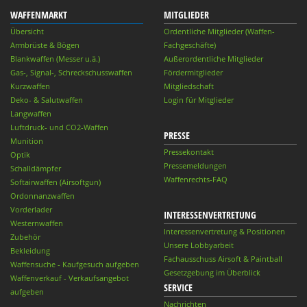
WAFFENMARKT
MITGLIEDER
Übersicht
Ordentliche Mitglieder (Waffen-
Armbrüste & Bögen
Fachgeschäfte)
Blankwaffen (Messer u.ä.)
Außerordentliche Mitglieder
Gas-, Signal-, Schreckschusswaffen
Fördermitglieder
Kurzwaffen
Mitgliedschaft
Deko- & Salutwaffen
Login für Mitglieder
Langwaffen
Luftdruck- und CO2-Waffen
PRESSE
Munition
Pressekontakt
Optik
Pressemeldungen
Schalldämpfer
Waffenrechts-FAQ
Softairwaffen (Airsoftgun)
Ordonnanzwaffen
Vorderlader
INTERESSENVERTRETUNG
Westernwaffen
Interessenvertretung & Positionen
Zubehör
Unsere Lobbyarbeit
Bekleidung
Fachausschuss Airsoft & Paintball
Waffensuche - Kaufgesuch aufgeben
Gesetzgebung im Überblick
Waffenverkauf - Verkaufsangebot
SERVICE
aufgeben
Nachrichten