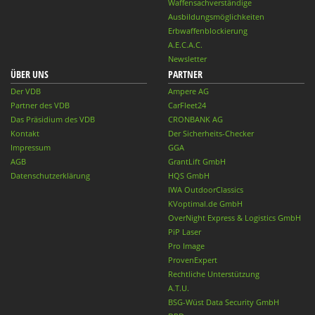
Waffensachverständige
Ausbildungsmöglichkeiten
Erbwaffenblockierung
A.E.C.A.C.
Newsletter
ÜBER UNS
PARTNER
Der VDB
Ampere AG
Partner des VDB
CarFleet24
Das Präsidium des VDB
CRONBANK AG
Kontakt
Der Sicherheits-Checker
Impressum
GGA
AGB
GrantLift GmbH
Datenschutzerklärung
HQS GmbH
IWA OutdoorClassics
KVoptimal.de GmbH
OverNight Express & Logistics GmbH
PiP Laser
Pro Image
ProvenExpert
Rechtliche Unterstützung
A.T.U.
BSG-Wüst Data Security GmbH