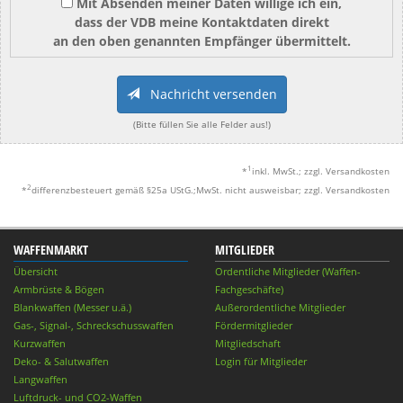
Mit Absenden meiner Daten willige ich ein,
dass der VDB meine Kontaktdaten direkt
an den oben genannten Empfänger übermittelt.
Nachricht versenden
(Bitte füllen Sie alle Felder aus!)
1
*
inkl. MwSt.; zzgl. Versandkosten
2
*
differenzbesteuert gemäß §25a UStG.;MwSt. nicht ausweisbar; zzgl. Versandkosten
WAFFENMARKT
MITGLIEDER
Übersicht
Ordentliche Mitglieder (Waffen-
Armbrüste & Bögen
Fachgeschäfte)
Blankwaffen (Messer u.ä.)
Außerordentliche Mitglieder
Gas-, Signal-, Schreckschusswaffen
Fördermitglieder
Kurzwaffen
Mitgliedschaft
Deko- & Salutwaffen
Login für Mitglieder
Langwaffen
Luftdruck- und CO2-Waffen