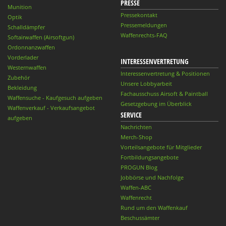
PRESSE
Munition
Pressekontakt
Optik
Pressemeldungen
Schalldämpfer
Waffenrechts-FAQ
Softairwaffen (Airsoftgun)
Ordonnanzwaffen
Vorderlader
INTERESSENVERTRETUNG
Westernwaffen
Interessenvertretung & Positionen
Zubehör
Unsere Lobbyarbeit
Bekleidung
Fachausschuss Airsoft & Paintball
Waffensuche - Kaufgesuch aufgeben
Gesetzgebung im Überblick
Waffenverkauf - Verkaufsangebot
SERVICE
aufgeben
Nachrichten
Merch-Shop
Vorteilsangebote für Mitglieder
Fortbildungsangebote
PROGUN Blog
Jobbörse und Nachfolge
Waffen-ABC
Waffenrecht
Rund um den Waffenkauf
Beschussämter