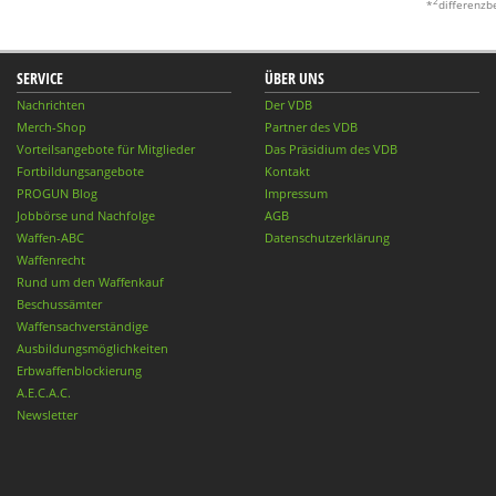
2
*
differenzb
SERVICE
ÜBER UNS
Nachrichten
Der VDB
Merch-Shop
Partner des VDB
Vorteilsangebote für Mitglieder
Das Präsidium des VDB
Fortbildungsangebote
Kontakt
PROGUN Blog
Impressum
Jobbörse und Nachfolge
AGB
Waffen-ABC
Datenschutzerklärung
Waffenrecht
Rund um den Waffenkauf
Beschussämter
Waffensachverständige
Ausbildungsmöglichkeiten
Erbwaffenblockierung
A.E.C.A.C.
Newsletter