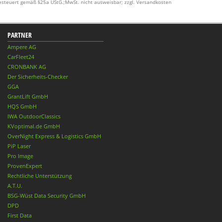
esteuert gemäß §25a UStG.;MwSt. nicht ausweisbar; zzgl. Versandkosten
PARTNER
Ampere AG
CarFleet24
CRONBANK AG
Der Sicherheits-Checker
GGA
GrantLift GmbH
HQS GmbH
IWA OutdoorClassics
KVoptimal.de GmbH
OverNight Express & Logistics GmbH
PiP Laser
Pro Image
ProvenExpert
Rechtliche Unterstützung
A.T.U.
BSG-Wüst Data Security GmbH
DPD
First Data