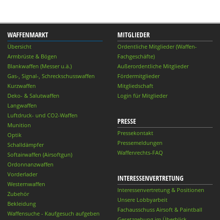
WAFFENMARKT
MITGLIEDER
Übersicht
Ordentliche Mitglieder (Waffen-
Armbrüste & Bögen
Fachgeschäfte)
Blankwaffen (Messer u.ä.)
Außerordentliche Mitglieder
Gas-, Signal-, Schreckschusswaffen
Fördermitglieder
Kurzwaffen
Mitgliedschaft
Deko- & Salutwaffen
Login für Mitglieder
Langwaffen
Luftdruck- und CO2-Waffen
PRESSE
Munition
Pressekontakt
Optik
Pressemeldungen
Schalldämpfer
Waffenrechts-FAQ
Softairwaffen (Airsoftgun)
Ordonnanzwaffen
Vorderlader
INTERESSENVERTRETUNG
Westernwaffen
Interessenvertretung & Positionen
Zubehör
Unsere Lobbyarbeit
Bekleidung
Fachausschuss Airsoft & Paintball
Waffensuche - Kaufgesuch aufgeben
Gesetzgebung im Überblick