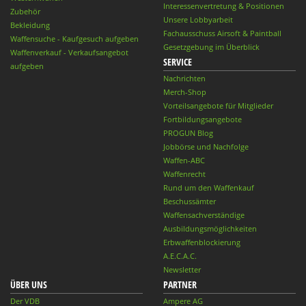
Interessenvertretung & Positionen
Zubehör
Unsere Lobbyarbeit
Bekleidung
Fachausschuss Airsoft & Paintball
Waffensuche - Kaufgesuch aufgeben
Gesetzgebung im Überblick
Waffenverkauf - Verkaufsangebot
SERVICE
aufgeben
Nachrichten
Merch-Shop
Vorteilsangebote für Mitglieder
Fortbildungsangebote
PROGUN Blog
Jobbörse und Nachfolge
Waffen-ABC
Waffenrecht
Rund um den Waffenkauf
Beschussämter
Waffensachverständige
Ausbildungsmöglichkeiten
Erbwaffenblockierung
A.E.C.A.C.
Newsletter
ÜBER UNS
PARTNER
Der VDB
Ampere AG