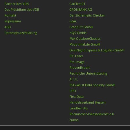
Partner des VDB
CarFleet24
Das Präsidium des VDB
CRONBANK AG
Kontakt
Der Sicherheits-Checker
Impressum
GGA
AGB
GrantLift GmbH
Datenschutzerklärung
HQS GmbH
IWA OutdoorClassics
KVoptimal.de GmbH
OverNight Express & Logistics GmbH
PiP Laser
Pro Image
ProvenExpert
Rechtliche Unterstützung
A.T.U.
BSG-Wüst Data Security GmbH
DPD
First Data
Handelsverband Hessen
Landbell AG
Rheinischer-Inkassodienst e.K.
Zukos