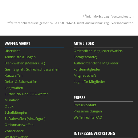
1
*
inkl. MwSt.; zzgl. Versandkosten
2
*
differenzbesteuert gemäß §25a UStG.;MwSt. nicht ausweisbar; zzgl. Versandkosten
WAFFENMARKT
MITGLIEDER
Übersicht
Ordentliche Mitglieder (Waffen-
Armbrüste & Bögen
Fachgeschäfte)
Blankwaffen (Messer u.ä.)
Außerordentliche Mitglieder
Gas-, Signal-, Schreckschusswaffen
Fördermitglieder
Kurzwaffen
Mitgliedschaft
Deko- & Salutwaffen
Login für Mitglieder
Langwaffen
Luftdruck- und CO2-Waffen
PRESSE
Munition
Pressekontakt
Optik
Pressemeldungen
Schalldämpfer
Waffenrechts-FAQ
Softairwaffen (Airsoftgun)
Ordonnanzwaffen
Vorderlader
INTERESSENVERTRETUNG
Westernwaffen