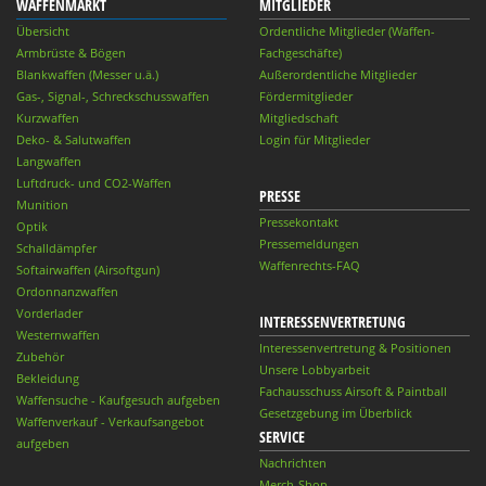
WAFFENMARKT
MITGLIEDER
Übersicht
Ordentliche Mitglieder (Waffen-
Armbrüste & Bögen
Fachgeschäfte)
Blankwaffen (Messer u.ä.)
Außerordentliche Mitglieder
Gas-, Signal-, Schreckschusswaffen
Fördermitglieder
Kurzwaffen
Mitgliedschaft
Deko- & Salutwaffen
Login für Mitglieder
Langwaffen
Luftdruck- und CO2-Waffen
PRESSE
Munition
Pressekontakt
Optik
Pressemeldungen
Schalldämpfer
Waffenrechts-FAQ
Softairwaffen (Airsoftgun)
Ordonnanzwaffen
Vorderlader
INTERESSENVERTRETUNG
Westernwaffen
Interessenvertretung & Positionen
Zubehör
Unsere Lobbyarbeit
Bekleidung
Fachausschuss Airsoft & Paintball
Waffensuche - Kaufgesuch aufgeben
Gesetzgebung im Überblick
Waffenverkauf - Verkaufsangebot
SERVICE
aufgeben
Nachrichten
Merch-Shop