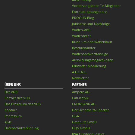
Vorteilsangebote für Mitglieder
Fortbildungsangebote
PROGUN Blog
Jobbörse und Nachfolge
Waffen-ABC
Waffenrecht
Rund um den Waffenkauf
Beschussämter
Waffensachverständige
Ausbildungsmöglichkeiten
Erbwaffenblockierung
A.E.C.A.C.
Newsletter
ÜBER UNS
PARTNER
Der VDB
Ampere AG
Partner des VDB
CarFleet24
Das Präsidium des VDB
CRONBANK AG
Kontakt
Der Sicherheits-Checker
Impressum
GGA
AGB
GrantLift GmbH
Datenschutzerklärung
HQS GmbH
IWA OutdoorClassics