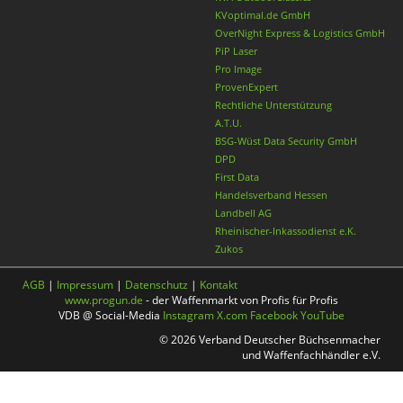
KVoptimal.de GmbH
OverNight Express & Logistics GmbH
PiP Laser
Pro Image
ProvenExpert
Rechtliche Unterstützung
A.T.U.
BSG-Wüst Data Security GmbH
DPD
First Data
Handelsverband Hessen
Landbell AG
Rheinischer-Inkassodienst e.K.
Zukos
AGB
|
Impressum
|
Datenschutz
|
Kontakt
www.progun.de
- der Waffenmarkt von Profis für Profis
VDB @ Social-Media
Instagram
X.com
Facebook
YouTube
© 2026 Verband Deutscher Büchsenmacher
und Waffenfachhändler e.V.