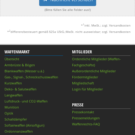
(Bitte füllen Sie alle Felder aus!)
1
*
inkl. MwSt.; zzgl. Versandkosten
2
*
differenzbesteuert gemäß §25a UStG.;MwSt. nicht ausweisbar; zzgl. Versandkosten
WAFFENMARKT
MITGLIEDER
Übersicht
Ordentliche Mitglieder (Waffen-
Armbrüste & Bögen
Fachgeschäfte)
Blankwaffen (Messer u.ä.)
Außerordentliche Mitglieder
Gas-, Signal-, Schreckschusswaffen
Fördermitglieder
Kurzwaffen
Mitgliedschaft
Deko- & Salutwaffen
Login für Mitglieder
Langwaffen
Luftdruck- und CO2-Waffen
PRESSE
Munition
Pressekontakt
Optik
Pressemeldungen
Schalldämpfer
Waffenrechts-FAQ
Softairwaffen (Airsoftgun)
Ordonnanzwaffen