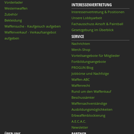
Vorderlader
INTERESSENVERTRETUNG
Westernwaffen
Interessenvertretung & Positionen
Zubehör
Unsere Lobbyarbeit
Bekleidung
Fachausschuss Airsoft & Paintball
Waffensuche - Kaufgesuch aufgeben
Gesetzgebung im Überblick
Waffenverkauf - Verkaufsangebot
SERVICE
aufgeben
Nachrichten
Merch-Shop
Vorteilsangebote für Mitglieder
Fortbildungsangebote
PROGUN Blog
Jobbörse und Nachfolge
Waffen-ABC
Waffenrecht
Rund um den Waffenkauf
Beschussämter
Waffensachverständige
Ausbildungsmöglichkeiten
Erbwaffenblockierung
A.E.C.A.C.
Newsletter
ÜBER UNS
PARTNER