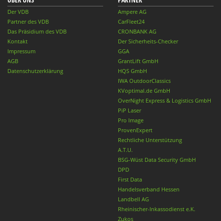
Der VDB
Ampere AG
Partner des VDB
CarFleet24
Das Präsidium des VDB
CRONBANK AG
Kontakt
Der Sicherheits-Checker
Impressum
GGA
AGB
GrantLift GmbH
Datenschutzerklärung
HQS GmbH
IWA OutdoorClassics
KVoptimal.de GmbH
OverNight Express & Logistics GmbH
PiP Laser
Pro Image
ProvenExpert
Rechtliche Unterstützung
A.T.U.
BSG-Wüst Data Security GmbH
DPD
First Data
Handelsverband Hessen
Landbell AG
Rheinischer-Inkassodienst e.K.
Zukos