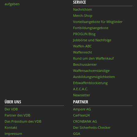
SERVICE
aufgeben
Nachrichten
Merch-Shop
Vorteilsangebote für Mitglieder
Fortbildungsangebote
PROGUN Blog
Jobbörse und Nachfolge
Waffen-ABC
Waffenrecht
Rund um den Waffenkauf
Beschussämter
Waffensachverständige
Ausbildungsmöglichkeiten
Erbwaffenblockierung
A.E.C.A.C.
Newsletter
ÜBER UNS
PARTNER
Der VDB
Ampere AG
Partner des VDB
CarFleet24
Das Präsidium des VDB
CRONBANK AG
Kontakt
Der Sicherheits-Checker
Impressum
GGA