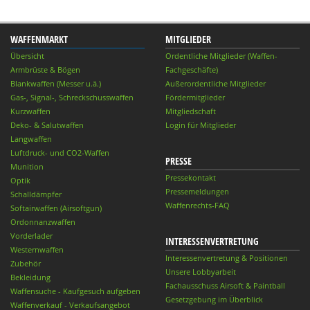
WAFFENMARKT
MITGLIEDER
Übersicht
Ordentliche Mitglieder (Waffen-
Armbrüste & Bögen
Fachgeschäfte)
Blankwaffen (Messer u.ä.)
Außerordentliche Mitglieder
Gas-, Signal-, Schreckschusswaffen
Fördermitglieder
Kurzwaffen
Mitgliedschaft
Deko- & Salutwaffen
Login für Mitglieder
Langwaffen
Luftdruck- und CO2-Waffen
PRESSE
Munition
Pressekontakt
Optik
Pressemeldungen
Schalldämpfer
Waffenrechts-FAQ
Softairwaffen (Airsoftgun)
Ordonnanzwaffen
Vorderlader
INTERESSENVERTRETUNG
Westernwaffen
Interessenvertretung & Positionen
Zubehör
Unsere Lobbyarbeit
Bekleidung
Fachausschuss Airsoft & Paintball
Waffensuche - Kaufgesuch aufgeben
Gesetzgebung im Überblick
Waffenverkauf - Verkaufsangebot