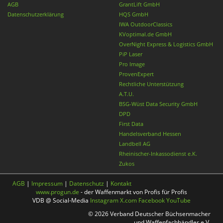
AGB
GrantLift GmbH
Datenschutzerklärung
HQS GmbH
IWA OutdoorClassics
KVoptimal.de GmbH
OverNight Express & Logistics GmbH
PiP Laser
Pro Image
ProvenExpert
Rechtliche Unterstützung
A.T.U.
BSG-Wüst Data Security GmbH
DPD
First Data
Handelsverband Hessen
Landbell AG
Rheinischer-Inkassodienst e.K.
Zukos
AGB
|
Impressum
|
Datenschutz
|
Kontakt
www.progun.de
- der Waffenmarkt von Profis für Profis
VDB @ Social-Media
Instagram
X.com
Facebook
YouTube
© 2026 Verband Deutscher Büchsenmacher
und Waffenfachhändler e.V.