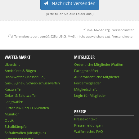
Nachricht versenden
(Bitte füllen Sie alle Felder aus!)
1
*
inkl. MwSt.; zzgl. Versandkosten
2
*
differenzbesteuert gemäß §25a UStG.;MwSt. nicht ausweisbar; zzgl. Versandkosten
WAFFENMARKT
MITGLIEDER
Übersicht
Ordentliche Mitglieder (Waffen-
Armbrüste & Bögen
Fachgeschäfte)
Blankwaffen (Messer u.ä.)
Außerordentliche Mitglieder
Gas-, Signal-, Schreckschusswaffen
Fördermitglieder
Kurzwaffen
Mitgliedschaft
Deko- & Salutwaffen
Login für Mitglieder
Langwaffen
Luftdruck- und CO2-Waffen
PRESSE
Munition
Pressekontakt
Optik
Pressemeldungen
Schalldämpfer
Waffenrechts-FAQ
Softairwaffen (Airsoftgun)
Ordonnanzwaffen