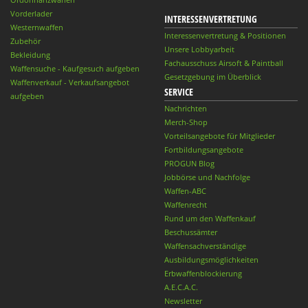
Vorderlader
INTERESSENVERTRETUNG
Westernwaffen
Interessenvertretung & Positionen
Zubehör
Unsere Lobbyarbeit
Bekleidung
Fachausschuss Airsoft & Paintball
Waffensuche - Kaufgesuch aufgeben
Gesetzgebung im Überblick
Waffenverkauf - Verkaufsangebot
SERVICE
aufgeben
Nachrichten
Merch-Shop
Vorteilsangebote für Mitglieder
Fortbildungsangebote
PROGUN Blog
Jobbörse und Nachfolge
Waffen-ABC
Waffenrecht
Rund um den Waffenkauf
Beschussämter
Waffensachverständige
Ausbildungsmöglichkeiten
Erbwaffenblockierung
A.E.C.A.C.
Newsletter