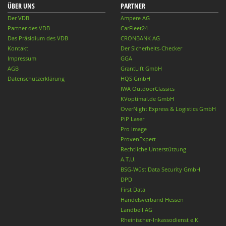
ÜBER UNS
PARTNER
Der VDB
Ampere AG
Partner des VDB
CarFleet24
Das Präsidium des VDB
CRONBANK AG
Kontakt
Der Sicherheits-Checker
Impressum
GGA
AGB
GrantLift GmbH
Datenschutzerklärung
HQS GmbH
IWA OutdoorClassics
KVoptimal.de GmbH
OverNight Express & Logistics GmbH
PiP Laser
Pro Image
ProvenExpert
Rechtliche Unterstützung
A.T.U.
BSG-Wüst Data Security GmbH
DPD
First Data
Handelsverband Hessen
Landbell AG
Rheinischer-Inkassodienst e.K.