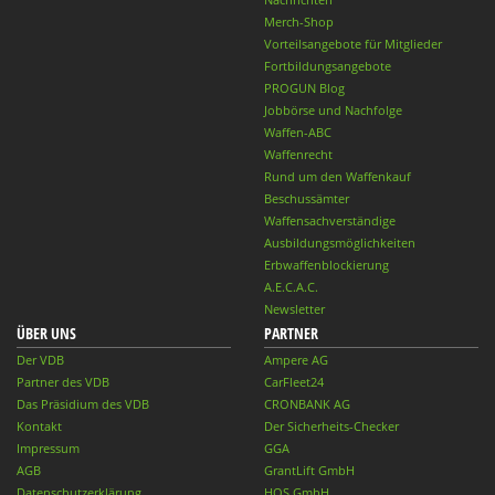
Merch-Shop
Vorteilsangebote für Mitglieder
Fortbildungsangebote
PROGUN Blog
Jobbörse und Nachfolge
Waffen-ABC
Waffenrecht
Rund um den Waffenkauf
Beschussämter
Waffensachverständige
Ausbildungsmöglichkeiten
Erbwaffenblockierung
A.E.C.A.C.
Newsletter
ÜBER UNS
PARTNER
Der VDB
Ampere AG
Partner des VDB
CarFleet24
Das Präsidium des VDB
CRONBANK AG
Kontakt
Der Sicherheits-Checker
Impressum
GGA
AGB
GrantLift GmbH
Datenschutzerklärung
HQS GmbH