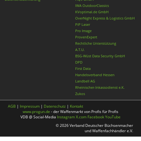
IWA OutdoorClassics
KVoptimal.de GmbH
OverNight Express & Logistics GmbH
PiP Laser
Pro Image
ProvenExpert
Rechtliche Unterstützung
A.T.U.
BSG-Wüst Data Security GmbH
DPD
First Data
Handelsverband Hessen
Landbell AG
Rheinischer-Inkassodienst e.K.
Zukos
AGB
|
Impressum
|
Datenschutz
|
Kontakt
www.progun.de
- der Waffenmarkt von Profis für Profis
VDB @ Social-Media
Instagram
X.com
Facebook
YouTube
© 2026 Verband Deutscher Büchsenmacher
und Waffenfachhändler e.V.