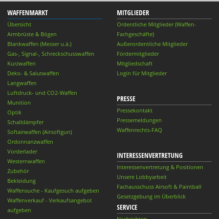
WAFFENMARKT
MITGLIEDER
Übersicht
Ordentliche Mitglieder (Waffen-
Armbrüste & Bögen
Fachgeschäfte)
Blankwaffen (Messer u.ä.)
Außerordentliche Mitglieder
Gas-, Signal-, Schreckschusswaffen
Fördermitglieder
Kurzwaffen
Mitgliedschaft
Deko- & Salutwaffen
Login für Mitglieder
Langwaffen
Luftdruck- und CO2-Waffen
PRESSE
Munition
Pressekontakt
Optik
Pressemeldungen
Schalldämpfer
Waffenrechts-FAQ
Softairwaffen (Airsoftgun)
Ordonnanzwaffen
Vorderlader
INTERESSENVERTRETUNG
Westernwaffen
Interessenvertretung & Positionen
Zubehör
Unsere Lobbyarbeit
Bekleidung
Fachausschuss Airsoft & Paintball
Waffensuche - Kaufgesuch aufgeben
Gesetzgebung im Überblick
Waffenverkauf - Verkaufsangebot
SERVICE
aufgeben
Nachrichten