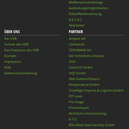
Waffensachverständige
Ausbildungsmöglichkeiten
Erbwaffenblockierung
A.E.C.A.C.
Newsletter
ÜBER UNS
PARTNER
Der VDB
Ampere AG
Partner des VDB
CarFleet24
Das Präsidium des VDB
CRONBANK AG
Kontakt
Der Sicherheits-Checker
Impressum
GGA
AGB
GrantLift GmbH
Datenschutzerklärung
HQS GmbH
IWA OutdoorClassics
KVoptimal.de GmbH
OverNight Express & Logistics GmbH
PiP Laser
Pro Image
ProvenExpert
Rechtliche Unterstützung
A.T.U.
BSG-Wüst Data Security GmbH