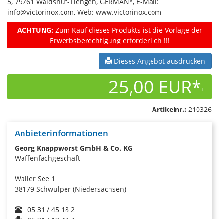
5, 79761 Waldshut-Tiengen, GERMANY, E-Mail:
info@victorinox.com, Web: www.victorinox.com
ACHTUNG:
Zum Kauf dieses Produkts ist die Vorlage der
Erwerbsberechtigung erforderlich !!!
Dieses Angebot ausdrucken
25,00 EUR*
1
Artikelnr.:
210326
Anbieterinformationen
Georg Knappworst GmbH & Co. KG
Waffenfachgeschäft
Waller See 1
38179 Schwülper (Niedersachsen)
05 31 / 45 18 2