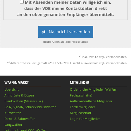
Mit Absenden meiner Daten willige ich ein,
dass der VDB meine Kontaktdaten direkt
an den oben genannten Empfänger übermittelt.
Nachricht versenden
(Bitte füllen Sie alle Felder aus!)
1
*
inkl. MwSt.; zzgl. Versandkosten
2
*
differenzbesteuert gemäß §25a UStG.;MwSt. nicht ausweisbar; zzgl. Versandkosten
WAFFENMARKT
MITGLIEDER
Übersicht
Ordentliche Mitglieder (Waffen-
Armbrüste & Bögen
Fachgeschäfte)
Blankwaffen (Messer u.ä.)
Außerordentliche Mitglieder
Gas-, Signal-, Schreckschusswaffen
Fördermitglieder
Kurzwaffen
Mitgliedschaft
Deko- & Salutwaffen
Login für Mitglieder
Langwaffen
Luftdruck- und CO2-Waffen