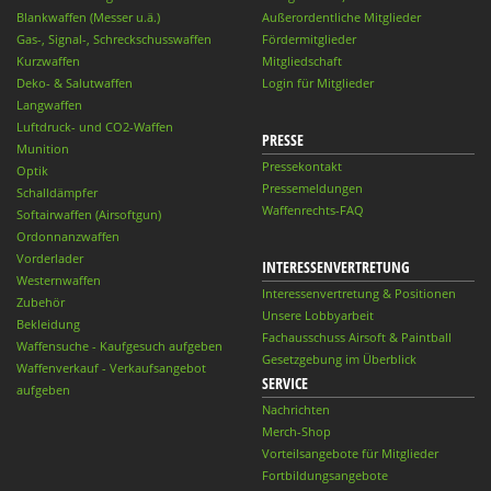
Blankwaffen (Messer u.ä.)
Außerordentliche Mitglieder
Gas-, Signal-, Schreckschusswaffen
Fördermitglieder
Kurzwaffen
Mitgliedschaft
Deko- & Salutwaffen
Login für Mitglieder
Langwaffen
Luftdruck- und CO2-Waffen
PRESSE
Munition
Pressekontakt
Optik
Pressemeldungen
Schalldämpfer
Waffenrechts-FAQ
Softairwaffen (Airsoftgun)
Ordonnanzwaffen
Vorderlader
INTERESSENVERTRETUNG
Westernwaffen
Interessenvertretung & Positionen
Zubehör
Unsere Lobbyarbeit
Bekleidung
Fachausschuss Airsoft & Paintball
Waffensuche - Kaufgesuch aufgeben
Gesetzgebung im Überblick
Waffenverkauf - Verkaufsangebot
SERVICE
aufgeben
Nachrichten
Merch-Shop
Vorteilsangebote für Mitglieder
Fortbildungsangebote