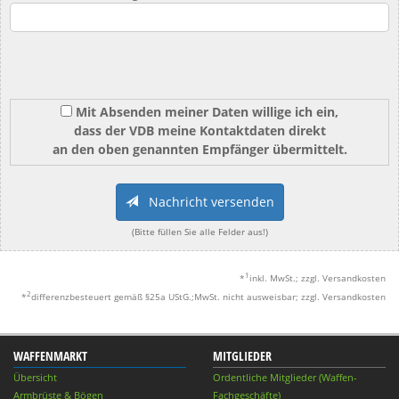
Mit Absenden meiner Daten willige ich ein,
dass der VDB meine Kontaktdaten direkt
an den oben genannten Empfänger übermittelt.
Nachricht versenden
(Bitte füllen Sie alle Felder aus!)
1
*
inkl. MwSt.; zzgl. Versandkosten
2
*
differenzbesteuert gemäß §25a UStG.;MwSt. nicht ausweisbar; zzgl. Versandkosten
WAFFENMARKT
MITGLIEDER
Übersicht
Ordentliche Mitglieder (Waffen-
Armbrüste & Bögen
Fachgeschäfte)