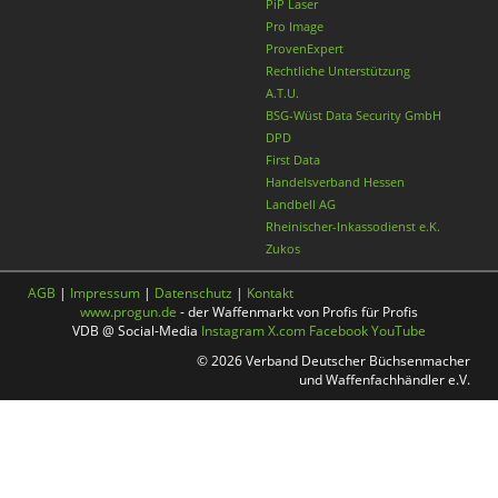
PiP Laser
Pro Image
ProvenExpert
Rechtliche Unterstützung
A.T.U.
BSG-Wüst Data Security GmbH
DPD
First Data
Handelsverband Hessen
Landbell AG
Rheinischer-Inkassodienst e.K.
Zukos
AGB
|
Impressum
|
Datenschutz
|
Kontakt
www.progun.de
- der Waffenmarkt von Profis für Profis
VDB @ Social-Media
Instagram
X.com
Facebook
YouTube
© 2026 Verband Deutscher Büchsenmacher
und Waffenfachhändler e.V.
Nach oben