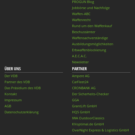
PROGUN Blog
Jobbörse und Nachfolge
Waffen-ABC
Waffenrecht
Rund um den Waffenkauf
Beschussämter
Waffensachverständige
Ausbildungsmöglichkeiten
Erbwaffenblockierung
A.E.C.A.C.
Newsletter
ÜBER UNS
PARTNER
Der VDB
Ampere AG
Partner des VDB
CarFleet24
Das Präsidium des VDB
CRONBANK AG
Kontakt
Der Sicherheits-Checker
Impressum
GGA
AGB
GrantLift GmbH
Datenschutzerklärung
HQS GmbH
IWA OutdoorClassics
KVoptimal.de GmbH
OverNight Express & Logistics GmbH