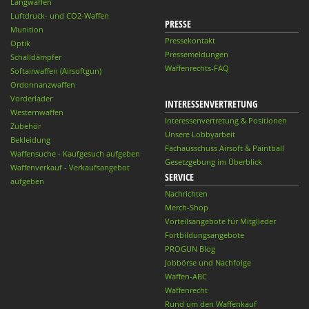
Langwaffen
Luftdruck- und CO2-Waffen
PRESSE
Munition
Pressekontakt
Optik
Pressemeldungen
Schalldämpfer
Waffenrechts-FAQ
Softairwaffen (Airsoftgun)
Ordonnanzwaffen
Vorderlader
INTERESSENVERTRETUNG
Westernwaffen
Interessenvertretung & Positionen
Zubehör
Unsere Lobbyarbeit
Bekleidung
Fachausschuss Airsoft & Paintball
Waffensuche - Kaufgesuch aufgeben
Gesetzgebung im Überblick
Waffenverkauf - Verkaufsangebot
SERVICE
aufgeben
Nachrichten
Merch-Shop
Vorteilsangebote für Mitglieder
Fortbildungsangebote
PROGUN Blog
Jobbörse und Nachfolge
Waffen-ABC
Waffenrecht
Rund um den Waffenkauf