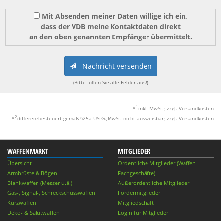
Mit Absenden meiner Daten willige ich ein,
dass der VDB meine Kontaktdaten direkt
an den oben genannten Empfänger übermittelt.
Nachricht versenden
(Bitte füllen Sie alle Felder aus!)
1
*
inkl. MwSt.; zzgl. Versandkosten
2
*
differenzbesteuert gemäß §25a UStG.;MwSt. nicht ausweisbar; zzgl. Versandkosten
WAFFENMARKT
MITGLIEDER
Übersicht
Ordentliche Mitglieder (Waffen-
Armbrüste & Bögen
Fachgeschäfte)
Blankwaffen (Messer u.ä.)
Außerordentliche Mitglieder
Gas-, Signal-, Schreckschusswaffen
Fördermitglieder
Kurzwaffen
Mitgliedschaft
Deko- & Salutwaffen
Login für Mitglieder