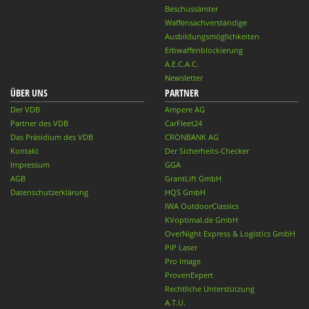
Beschussämter
Waffensachverständige
Ausbildungsmöglichkeiten
Erbwaffenblockierung
A.E.C.A.C.
Newsletter
ÜBER UNS
PARTNER
Der VDB
Ampere AG
Partner des VDB
CarFleet24
Das Präsidium des VDB
CRONBANK AG
Kontakt
Der Sicherheits-Checker
Impressum
GGA
AGB
GrantLift GmbH
Datenschutzerklärung
HQS GmbH
IWA OutdoorClassics
KVoptimal.de GmbH
OverNight Express & Logistics GmbH
PiP Laser
Pro Image
ProvenExpert
Rechtliche Unterstützung
A.T.U.