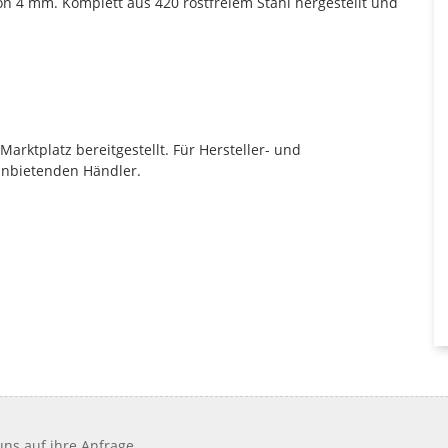
on 4 mm. Komplett aus 420 rostfreiem Stahl hergestellt und
rktplatz bereitgestellt. Für Hersteller- und
anbietenden Händler.
ns auf ihre Anfrage.