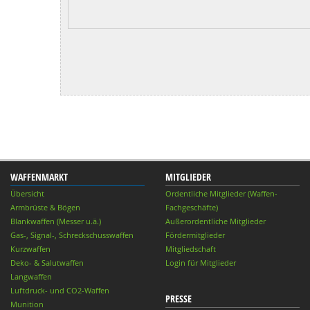
WAFFENMARKT
MITGLIEDER
Übersicht
Ordentliche Mitglieder (Waffen-
Armbrüste & Bögen
Fachgeschäfte)
Blankwaffen (Messer u.ä.)
Außerordentliche Mitglieder
Gas-, Signal-, Schreckschusswaffen
Fördermitglieder
Kurzwaffen
Mitgliedschaft
Deko- & Salutwaffen
Login für Mitglieder
Langwaffen
Luftdruck- und CO2-Waffen
PRESSE
Munition