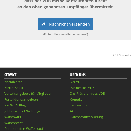
dass der VDB meine Kontaktdaten direkt
an den oben genannten Empfänger übermittelt.
Nachricht versenden
(Bitte füllen Sie alle Felder aus!)
2
*
differenzb
SERVICE
ÜBER UNS
Nachrichten
Der VDB
Merch-Shop
Partner des VDB
Vorteilsangebote für Mitglieder
Das Präsidium des VDB
Fortbildungsangebote
Kontakt
PROGUN Blog
Impressum
Jobbörse und Nachfolge
AGB
Waffen-ABC
Datenschutzerklärung
Waffenrecht
Rund um den Waffenkauf