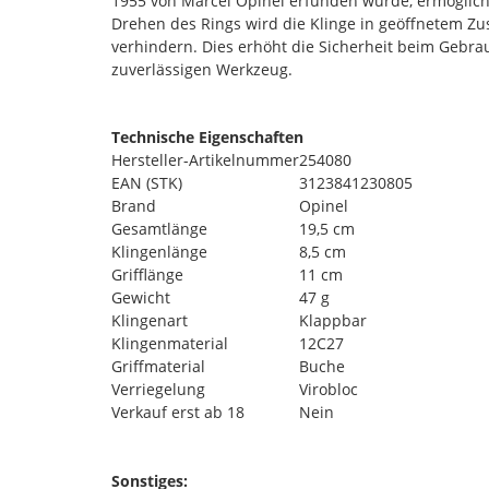
1955 von Marcel Opinel erfunden wurde, ermöglicht 
Drehen des Rings wird die Klinge in geöffnetem Zus
verhindern. Dies erhöht die Sicherheit beim Gebr
zuverlässigen Werkzeug.
Technische Eigenschaften
Hersteller-Artikelnummer
254080
EAN (STK)
3123841230805
Brand
Opinel
Gesamtlänge
19,5 cm
Klingenlänge
8,5 cm
Grifflänge
11 cm
Gewicht
47 g
Klingenart
Klappbar
Klingenmaterial
12C27
Griffmaterial
Buche
Verriegelung
Virobloc
Verkauf erst ab 18
Nein
Sonstiges: