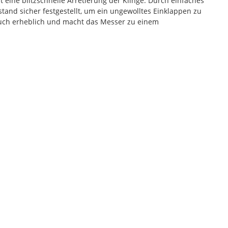
eine blitzschnelle Arretierung der Klinge. Durch einfaches
tand sicher festgestellt, um ein ungewolltes Einklappen zu
auch erheblich und macht das Messer zu einem