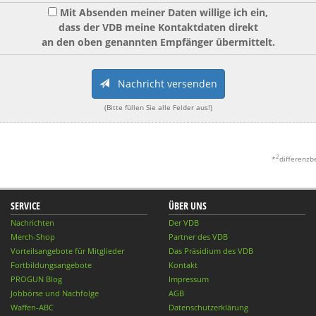
Mit Absenden meiner Daten willige ich ein,
dass der VDB meine Kontaktdaten direkt
an den oben genannten Empfänger übermittelt.
Nachricht versenden
(Bitte füllen Sie alle Felder aus!)
2
*
differenzb
SERVICE
ÜBER UNS
Nachrichten
Der VDB
Merch-Shop
Partner des VDB
Vorteilsangebote für Mitglieder
Das Präsidium des VDB
Fortbildungsangebote
Kontakt
PROGUN Blog
Impressum
Jobbörse und Nachfolge
AGB
Waffen-ABC
Datenschutzerklärung