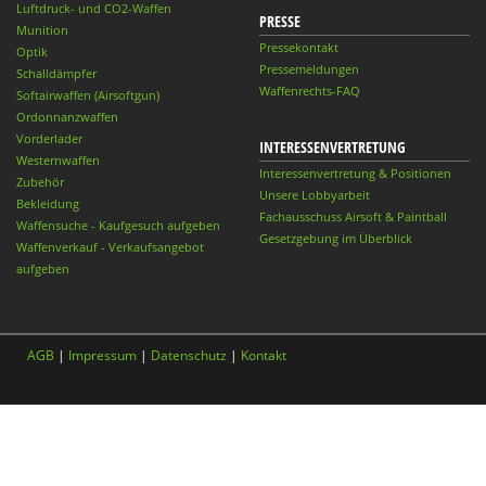
Luftdruck- und CO2-Waffen
PRESSE
Munition
Pressekontakt
Optik
Pressemeldungen
Schalldämpfer
Waffenrechts-FAQ
Softairwaffen (Airsoftgun)
Ordonnanzwaffen
Vorderlader
INTERESSENVERTRETUNG
Westernwaffen
Interessenvertretung & Positionen
Zubehör
Unsere Lobbyarbeit
Bekleidung
Fachausschuss Airsoft & Paintball
Waffensuche - Kaufgesuch aufgeben
Gesetzgebung im Überblick
Waffenverkauf - Verkaufsangebot
aufgeben
AGB
|
Impressum
|
Datenschutz
|
Kontakt