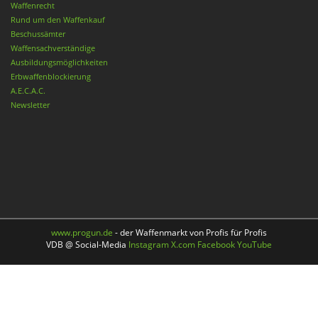
Waffenrecht
Rund um den Waffenkauf
Beschussämter
Waffensachverständige
Ausbildungsmöglichkeiten
Erbwaffenblockierung
A.E.C.A.C.
Newsletter
www.progun.de
- der Waffenmarkt von Profis für Profis
VDB @ Social-Media
Instagram
X.com
Facebook
YouTube