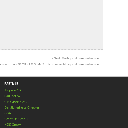
1
*
inkl. MwSt.; zzgl. Versandkosten
esteuert gemäß §25a UStG.;MwSt. nicht ausweisbar; zzgl. Versandkosten
PARTNER
Ampere AG
CarFleet24
CRONBANK AG
Der Sicherheits-Checker
GGA
GrantLift GmbH
HQS GmbH