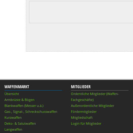
WAFFENMARKT
MITGLIEDER
Übersicht
Ordentliche Mitglieder (Waffen-
Armbrüste & Bögen
Fachgeschäfte)
Blankwaffen (Messer u.ä.)
Außerordentliche Mitglieder
Gas-, Signal-, Schreckschusswaffen
Fördermitglieder
Kurzwaffen
Mitgliedschaft
Deko- & Salutwaffen
Login für Mitglieder
Langwaffen