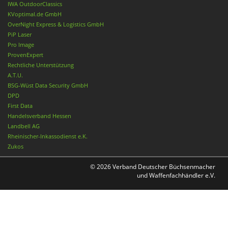
IWA OutdoorClassics
KVoptimal.de GmbH
OverNight Express & Logistics GmbH
PiP Laser
Pro Image
ProvenExpert
Rechtliche Unterstützung
A.T.U.
BSG-Wüst Data Security GmbH
DPD
First Data
Handelsverband Hessen
Landbell AG
Rheinischer-Inkassodienst e.K.
Zukos
© 2026 Verband Deutscher Büchsenmacher
und Waffenfachhändler e.V.
Nach oben