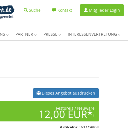
Suche
Kontakt
Mitglieder Login
UNS
PARTNER
PRESSE
INTERESSENVERTRETUNG
Dieses Angebot ausdrucken
Festpreis / Neuware
12,00 EUR*
1
Artikelnr.:
511OPI04