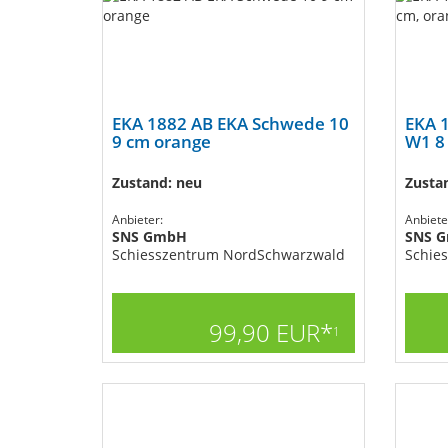
EKA 1882 AB EKA Schwede 10
EKA 
9 cm orange
W1 8
Zustand: neu
Zusta
Anbieter:
Anbiete
SNS GmbH
SNS 
Schiesszentrum NordSchwarzwald
Schie
99,90 EUR*
1