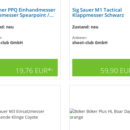
her PPQ Einhandmesser
Sig Sauer M1 Tactical
messer Spearpoint /...
Klappmesser Schwarz
nd: neu
Zustand: neu
r:
Anbieter:
-club GmbH
shoot-club GmbH
19,76 EUR*
59,90 EU
1