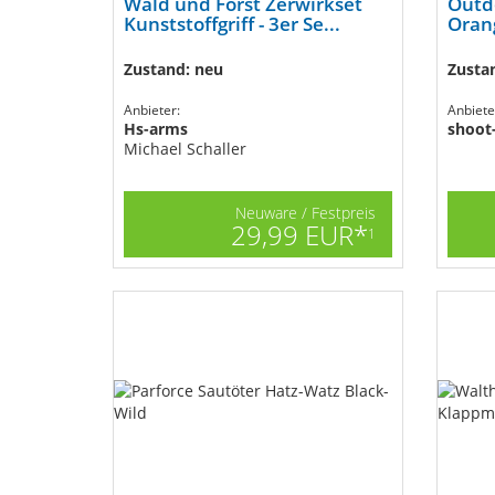
Wald und Forst Zerwirkset
Outdo
Kunststoffgriff - 3er Se...
Orang
Zustand: neu
Zusta
Anbieter:
Anbiete
Hs-arms
shoot
Michael Schaller
Neuware / Festpreis
29,99 EUR*
1