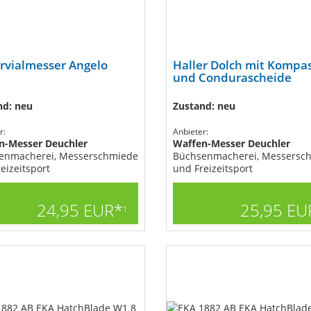
rvialmesser Angelo
Haller Dolch mit Kompa
und Condurascheide
nd: neu
Zustand: neu
r:
Anbieter:
n-Messer Deuchler
Waffen-Messer Deuchler
enmacherei, Messerschmiede
Büchsenmacherei, Messersc
eizeitsport
und Freizeitsport
24,95 EUR*
25,95 EU
1