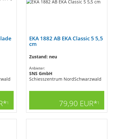
Blade
EKA 1882 AB EKA Classic 5 5,5
cm
Zustand: neu
Anbieter:
SNS GmbH
zwald
Schiesszentrum NordSchwarzwald
R*
79,90 EUR*
1
1