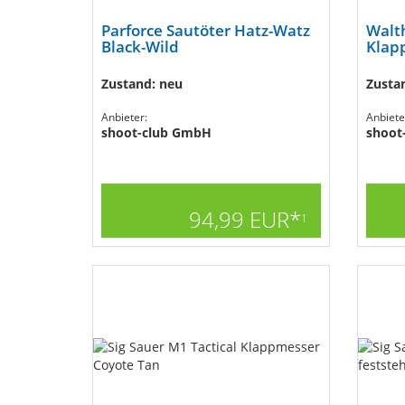
Parforce Sautöter Hatz-Watz
Walt
Black-Wild
Klapp
Zustand: neu
Zusta
Anbieter:
Anbiete
shoot-club GmbH
shoot
94,99 EUR*
1