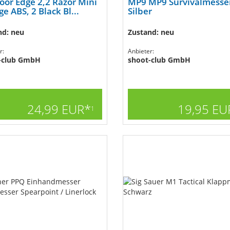
or Edge 2,2 Razor Mini
MP9 MP9 Survivalmesse
e ABS, 2 Black Bl...
Silber
nd: neu
Zustand: neu
r:
Anbieter:
-club GmbH
shoot-club GmbH
24,99 EUR*
19,95 EU
1