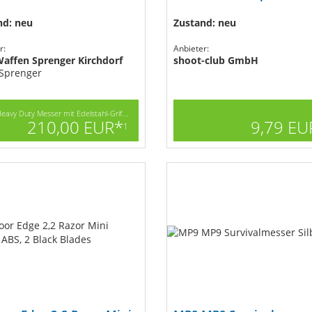
nd: neu
Zustand: neu
r:
Anbieter:
affen Sprenger Kirchdorf
shoot-club GmbH
 Sprenger
eavy Duty Messer mit Edelstahl-Grif...
210,00 EUR*
9,79 EU
1