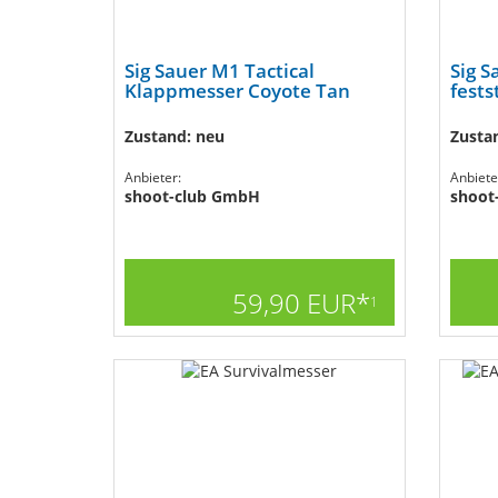
Sig Sauer M1 Tactical
Sig S
Klappmesser Coyote Tan
fests
Zustand: neu
Zusta
Anbieter:
Anbiete
shoot-club GmbH
shoot
59,90 EUR*
1