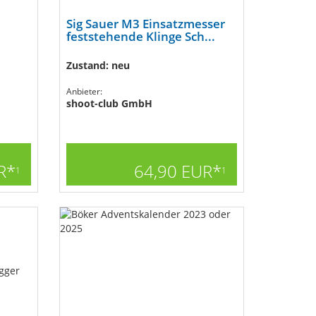
Sig Sauer M3 Einsatzmesser
feststehende Klinge Sch...
Zustand: neu
Anbieter:
shoot-club GmbH
R*
64,90 EUR*
1
1