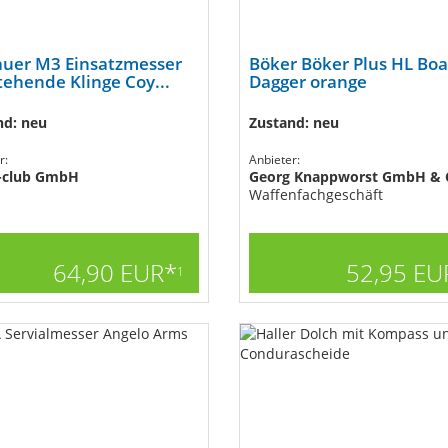
auer M3 Einsatzmesser
Böker Böker Plus HL Boa
tehende Klinge Coy...
Dagger orange
nd: neu
Zustand: neu
r:
Anbieter:
-club GmbH
Georg Knappworst GmbH & 
Waffenfachgeschäft
64,90 EUR*
52,95 EU
1