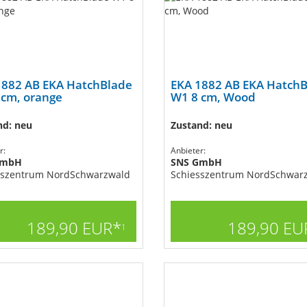
1882 AB EKA HatchBlade
EKA 1882 AB EKA Hatch
 cm, orange
W1 8 cm, Wood
nd: neu
Zustand: neu
r:
Anbieter:
GmbH
SNS GmbH
sszentrum NordSchwarzwald
Schiesszentrum NordSchwar
189,90 EUR*
189,90 EU
1