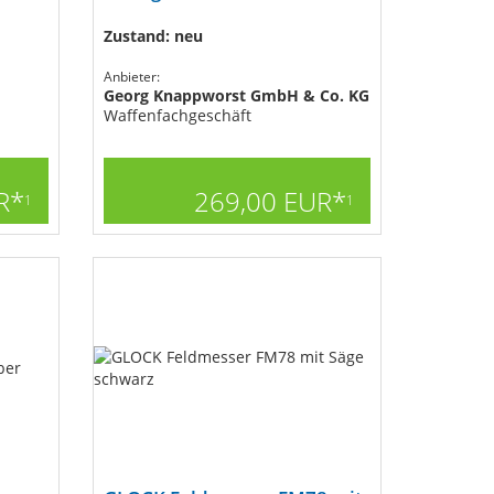
Zustand: neu
Anbieter:
Georg Knappworst GmbH & Co. KG
Waffenfachgeschäft
R*
269,00 EUR*
1
1