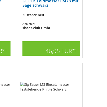
r
GLOCK Feldmesser FM78 mit
Säge schwarz
Zustand: neu
Anbieter:
shoot-club GmbH
R*
46,95 EUR*
1
1