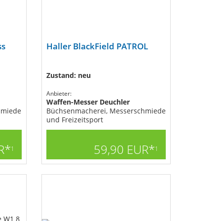
ss
Haller BlackField PATROL
Zustand: neu
Anbieter:
Waffen-Messer Deuchler
hmiede
Büchsenmacherei, Messerschmiede
und Freizeitsport
R*
59,90 EUR*
1
1