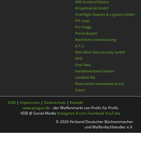
IWA OutdoorClassics
KVoptimal.de GmbH
OverNight Express & Logistics GmbH
PiP Laser
Pro Image
ProvenExpert
Rechtliche Unterstützung
A.T.U.
BSG-Wüst Data Security GmbH
DPD
First Data
Handelsverband Hessen
Landbell AG
Rheinischer-Inkassodienst e.K.
Zukos
AGB
|
Impressum
|
Datenschutz
|
Kontakt
www.progun.de
- der Waffenmarkt von Profis für Profis
VDB @ Social-Media
Instagram
X.com
Facebook
YouTube
© 2026 Verband Deutscher Büchsenmacher
und Waffenfachhändler e.V.