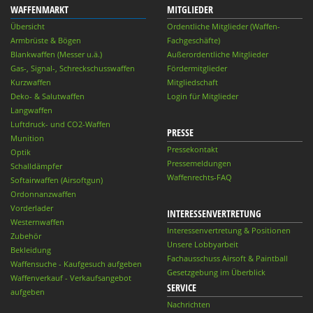
WAFFENMARKT
MITGLIEDER
Übersicht
Ordentliche Mitglieder (Waffen-
Armbrüste & Bögen
Fachgeschäfte)
Blankwaffen (Messer u.ä.)
Außerordentliche Mitglieder
Gas-, Signal-, Schreckschusswaffen
Fördermitglieder
Kurzwaffen
Mitgliedschaft
Deko- & Salutwaffen
Login für Mitglieder
Langwaffen
Luftdruck- und CO2-Waffen
PRESSE
Munition
Pressekontakt
Optik
Pressemeldungen
Schalldämpfer
Waffenrechts-FAQ
Softairwaffen (Airsoftgun)
Ordonnanzwaffen
Vorderlader
INTERESSENVERTRETUNG
Westernwaffen
Interessenvertretung & Positionen
Zubehör
Unsere Lobbyarbeit
Bekleidung
Fachausschuss Airsoft & Paintball
Waffensuche - Kaufgesuch aufgeben
Gesetzgebung im Überblick
Waffenverkauf - Verkaufsangebot
SERVICE
aufgeben
Nachrichten