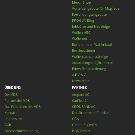
Merch-Shop
Vorteilsangebote für Mitglieder
Fortbildungsangebote
PROGUN Blog
Jobbörse und Nachfolge
Waffen-ABC
Waffenrecht
Rund um den Waffenkauf
Beschussämter
Waffensachverständige
Ausbildungsmöglichkeiten
Erbwaffenblockierung
A.E.C.A.C.
Newsletter
ÜBER UNS
PARTNER
Der VDB
Ampere AG
Partner des VDB
CarFleet24
Das Präsidium des VDB
CRONBANK AG
Kontakt
Der Sicherheits-Checker
Impressum
GGA
AGB
GrantLift GmbH
Datenschutzerklärung
HQS GmbH