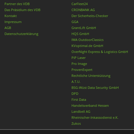
Partner des VDB
CarFleet24
Das Präsidium des VDB
CRONBANK AG
Kontakt
Der Sicherheits-Checker
Impressum
GGA
AGB
GrantLift GmbH
Datenschutzerklärung
HQS GmbH
IWA OutdoorClassics
KVoptimal.de GmbH
OverNight Express & Logistics GmbH
PiP Laser
Pro Image
ProvenExpert
Rechtliche Unterstützung
A.T.U.
BSG-Wüst Data Security GmbH
DPD
First Data
Handelsverband Hessen
Landbell AG
Rheinischer-Inkassodienst e.K.
Zukos