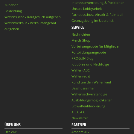
Interessenvertretung & Positionen
Zubehör
Unsere Lobbyarbeit
Bekleidung
Fachausschuss Airsoft & Paintball
Waffensuche - Kaufgesuch aufgeben
Gesetzgebung im Überblick
Waffenverkauf - Verkaufsangebot
SERVICE
aufgeben
Nachrichten
Merch-Shop
Vorteilsangebote für Mitglieder
Fortbildungsangebote
PROGUN Blog
Jobbörse und Nachfolge
Waffen-ABC
Waffenrecht
Rund um den Waffenkauf
Beschussämter
Waffensachverständige
Ausbildungsmöglichkeiten
Erbwaffenblockierung
A.E.C.A.C.
Newsletter
ÜBER UNS
PARTNER
Der VDB
Ampere AG