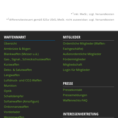
1
*
inkl. MwSt.; zzgl. Versandkosten
2
*
differenzbesteuert gemäß §25a UStG.;MwSt. nicht ausweisbar; zzgl. Versandkosten
WAFFENMARKT
MITGLIEDER
Übersicht
Ordentliche Mitglieder (Waffen-
Armbrüste & Bögen
Fachgeschäfte)
Blankwaffen (Messer u.ä.)
Außerordentliche Mitglieder
Gas-, Signal-, Schreckschusswaffen
Fördermitglieder
Kurzwaffen
Mitgliedschaft
Deko- & Salutwaffen
Login für Mitglieder
Langwaffen
Luftdruck- und CO2-Waffen
PRESSE
Munition
Pressekontakt
Optik
Pressemeldungen
Schalldämpfer
Waffenrechts-FAQ
Softairwaffen (Airsoftgun)
Ordonnanzwaffen
Vorderlader
INTERESSENVERTRETUNG
Westernwaffen