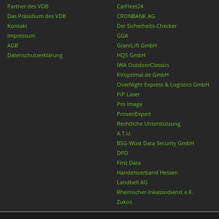
Partner des VDB
CarFleet24
Das Präsidium des VDB
CRONBANK AG
Kontakt
Der Sicherheits-Checker
Impressum
GGA
AGB
GrantLift GmbH
Datenschutzerklärung
HQS GmbH
IWA OutdoorClassics
KVoptimal.de GmbH
OverNight Express & Logistics GmbH
PiP Laser
Pro Image
ProvenExpert
Rechtliche Unterstützung
A.T.U.
BSG-Wüst Data Security GmbH
DPD
First Data
Handelsverband Hessen
Landbell AG
Rheinischer-Inkassodienst e.K.
Zukos