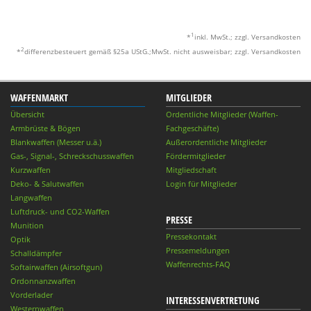
1
*
inkl. MwSt.; zzgl. Versandkosten
2
*
differenzbesteuert gemäß §25a UStG.;MwSt. nicht ausweisbar; zzgl. Versandkosten
WAFFENMARKT
MITGLIEDER
Übersicht
Ordentliche Mitglieder (Waffen-
Armbrüste & Bögen
Fachgeschäfte)
Blankwaffen (Messer u.ä.)
Außerordentliche Mitglieder
Gas-, Signal-, Schreckschusswaffen
Fördermitglieder
Kurzwaffen
Mitgliedschaft
Deko- & Salutwaffen
Login für Mitglieder
Langwaffen
Luftdruck- und CO2-Waffen
PRESSE
Munition
Pressekontakt
Optik
Pressemeldungen
Schalldämpfer
Waffenrechts-FAQ
Softairwaffen (Airsoftgun)
Ordonnanzwaffen
Vorderlader
INTERESSENVERTRETUNG
Westernwaffen