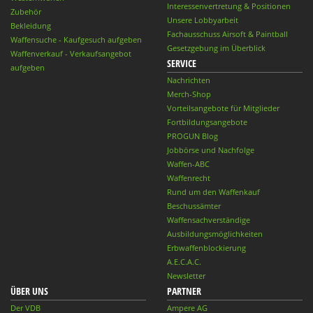
Interessenvertretung & Positionen
Zubehör
Unsere Lobbyarbeit
Bekleidung
Fachausschuss Airsoft & Paintball
Waffensuche - Kaufgesuch aufgeben
Gesetzgebung im Überblick
Waffenverkauf - Verkaufsangebot
SERVICE
aufgeben
Nachrichten
Merch-Shop
Vorteilsangebote für Mitglieder
Fortbildungsangebote
PROGUN Blog
Jobbörse und Nachfolge
Waffen-ABC
Waffenrecht
Rund um den Waffenkauf
Beschussämter
Waffensachverständige
Ausbildungsmöglichkeiten
Erbwaffenblockierung
A.E.C.A.C.
Newsletter
ÜBER UNS
PARTNER
Der VDB
Ampere AG