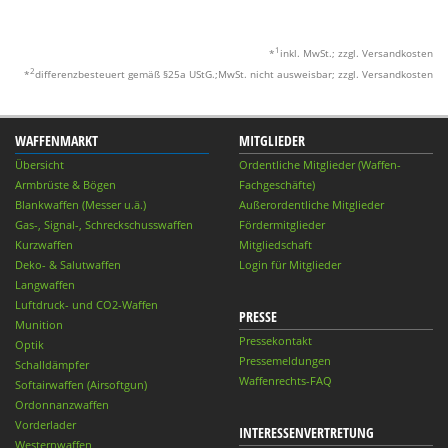
1
*
inkl. MwSt.; zzgl. Versandkosten
2
*
differenzbesteuert gemäß §25a UStG.;MwSt. nicht ausweisbar; zzgl. Versandkosten
WAFFENMARKT
MITGLIEDER
Übersicht
Ordentliche Mitglieder (Waffen-
Armbrüste & Bögen
Fachgeschäfte)
Blankwaffen (Messer u.ä.)
Außerordentliche Mitglieder
Gas-, Signal-, Schreckschusswaffen
Fördermitglieder
Kurzwaffen
Mitgliedschaft
Deko- & Salutwaffen
Login für Mitglieder
Langwaffen
Luftdruck- und CO2-Waffen
PRESSE
Munition
Pressekontakt
Optik
Pressemeldungen
Schalldämpfer
Waffenrechts-FAQ
Softairwaffen (Airsoftgun)
Ordonnanzwaffen
Vorderlader
INTERESSENVERTRETUNG
Westernwaffen