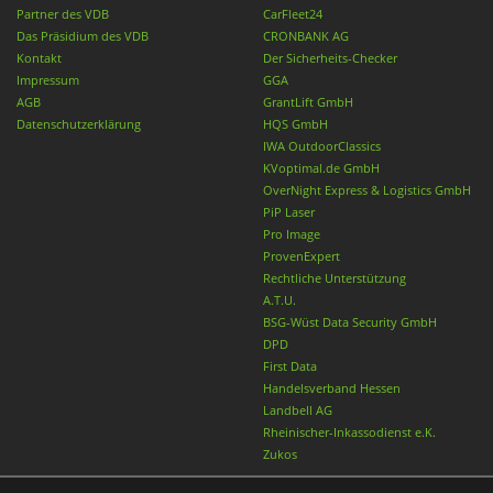
Partner des VDB
CarFleet24
Das Präsidium des VDB
CRONBANK AG
Kontakt
Der Sicherheits-Checker
Impressum
GGA
AGB
GrantLift GmbH
Datenschutzerklärung
HQS GmbH
IWA OutdoorClassics
KVoptimal.de GmbH
OverNight Express & Logistics GmbH
PiP Laser
Pro Image
ProvenExpert
Rechtliche Unterstützung
A.T.U.
BSG-Wüst Data Security GmbH
DPD
First Data
Handelsverband Hessen
Landbell AG
Rheinischer-Inkassodienst e.K.
Zukos