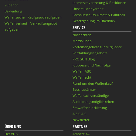
Interessenvertretung & Positionen
Zubehör
Unsere Lobbyarbeit
Bekleidung
Fachausschuss Airsoft & Paintball
Waffensuche - Kaufgesuch aufgeben
Gesetzgebung im Überblick
Waffenverkauf - Verkaufsangebot
SERVICE
aufgeben
Nachrichten
Merch-Shop
Vorteilsangebote für Mitglieder
Fortbildungsangebote
PROGUN Blog
Jobbörse und Nachfolge
Waffen-ABC
Waffenrecht
Rund um den Waffenkauf
Beschussämter
Waffensachverständige
Ausbildungsmöglichkeiten
Erbwaffenblockierung
A.E.C.A.C.
Newsletter
ÜBER UNS
PARTNER
Der VDB
Ampere AG