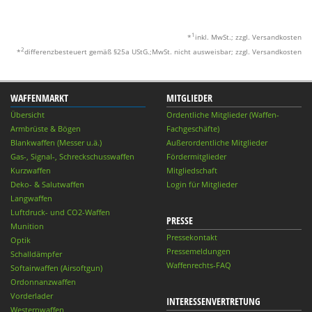
1
*
inkl. MwSt.; zzgl. Versandkosten
2
*
differenzbesteuert gemäß §25a UStG.;MwSt. nicht ausweisbar; zzgl. Versandkosten
WAFFENMARKT
MITGLIEDER
Übersicht
Ordentliche Mitglieder (Waffen-
Armbrüste & Bögen
Fachgeschäfte)
Blankwaffen (Messer u.ä.)
Außerordentliche Mitglieder
Gas-, Signal-, Schreckschusswaffen
Fördermitglieder
Kurzwaffen
Mitgliedschaft
Deko- & Salutwaffen
Login für Mitglieder
Langwaffen
Luftdruck- und CO2-Waffen
PRESSE
Munition
Pressekontakt
Optik
Pressemeldungen
Schalldämpfer
Waffenrechts-FAQ
Softairwaffen (Airsoftgun)
Ordonnanzwaffen
Vorderlader
INTERESSENVERTRETUNG
Westernwaffen