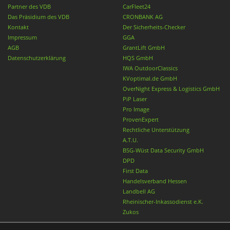
Partner des VDB
CarFleet24
Das Präsidium des VDB
CRONBANK AG
Kontakt
Der Sicherheits-Checker
Impressum
GGA
AGB
GrantLift GmbH
Datenschutzerklärung
HQS GmbH
IWA OutdoorClassics
KVoptimal.de GmbH
OverNight Express & Logistics GmbH
PiP Laser
Pro Image
ProvenExpert
Rechtliche Unterstützung
A.T.U.
BSG-Wüst Data Security GmbH
DPD
First Data
Handelsverband Hessen
Landbell AG
Rheinischer-Inkassodienst e.K.
Zukos