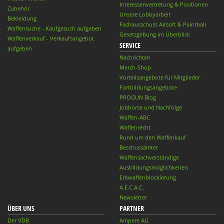
Interessenvertretung & Positionen
Zubehör
Unsere Lobbyarbeit
Bekleidung
Fachausschuss Airsoft & Paintball
Waffensuche - Kaufgesuch aufgeben
Gesetzgebung im Überblick
Waffenverkauf - Verkaufsangebot
SERVICE
aufgeben
Nachrichten
Merch-Shop
Vorteilsangebote für Mitglieder
Fortbildungsangebote
PROGUN Blog
Jobbörse und Nachfolge
Waffen-ABC
Waffenrecht
Rund um den Waffenkauf
Beschussämter
Waffensachverständige
Ausbildungsmöglichkeiten
Erbwaffenblockierung
A.E.C.A.C.
Newsletter
ÜBER UNS
PARTNER
Der VDB
Ampere AG