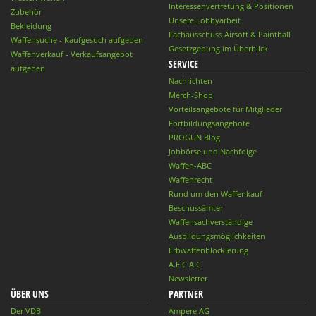
Interessenvertretung & Positionen
Zubehör
Unsere Lobbyarbeit
Bekleidung
Fachausschuss Airsoft & Paintball
Waffensuche - Kaufgesuch aufgeben
Gesetzgebung im Überblick
Waffenverkauf - Verkaufsangebot
SERVICE
aufgeben
Nachrichten
Merch-Shop
Vorteilsangebote für Mitglieder
Fortbildungsangebote
PROGUN Blog
Jobbörse und Nachfolge
Waffen-ABC
Waffenrecht
Rund um den Waffenkauf
Beschussämter
Waffensachverständige
Ausbildungsmöglichkeiten
Erbwaffenblockierung
A.E.C.A.C.
Newsletter
ÜBER UNS
PARTNER
Der VDB
Ampere AG