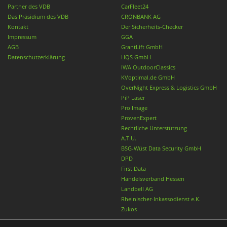
Partner des VDB
CarFleet24
Das Präsidium des VDB
CRONBANK AG
Kontakt
Der Sicherheits-Checker
Impressum
GGA
AGB
GrantLift GmbH
Datenschutzerklärung
HQS GmbH
IWA OutdoorClassics
KVoptimal.de GmbH
OverNight Express & Logistics GmbH
PiP Laser
Pro Image
ProvenExpert
Rechtliche Unterstützung
A.T.U.
BSG-Wüst Data Security GmbH
DPD
First Data
Handelsverband Hessen
Landbell AG
Rheinischer-Inkassodienst e.K.
Zukos