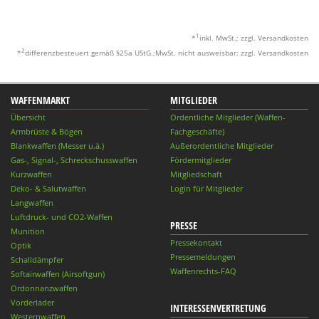
1
*
inkl. MwSt.; zzgl. Versandkosten
2
*
differenzbesteuert gemäß §25a UStG.;MwSt. nicht ausweisbar; zzgl. Versandkosten
WAFFENMARKT
MITGLIEDER
Übersicht
Ordentliche Mitglieder (Waffen-
Armbrüste & Bögen
Fachgeschäfte)
Blankwaffen (Messer u.ä.)
Außerordentliche Mitglieder
Gas-, Signal-, Schreckschusswaffen
Fördermitglieder
Kurzwaffen
Mitgliedschaft
Deko- & Salutwaffen
Login für Mitglieder
Langwaffen
Luftdruck- und CO2-Waffen
PRESSE
Munition
Pressekontakt
Optik
Pressemeldungen
Schalldämpfer
Waffenrechts-FAQ
Softairwaffen (Airsoftgun)
Ordonnanzwaffen
Vorderlader
INTERESSENVERTRETUNG
Westernwaffen